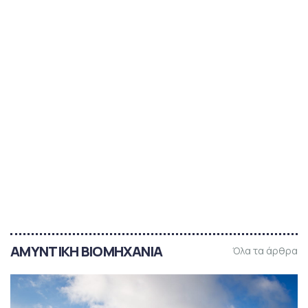
AMYNTIKH BIOMHXANIA
Όλα τα άρθρα