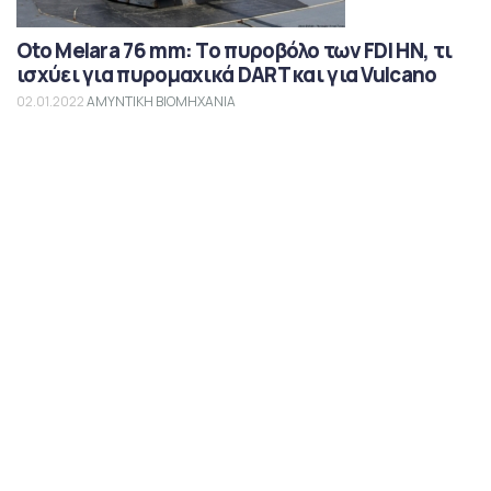
Oto Melara 76 mm: Το πυροβόλο των FDI HN, τι
ισχύει για πυρομαχικά DART και για Vulcano
02.01.2022
ΑΜΥΝΤΙΚΗ ΒΙΟΜΗΧΑΝΙΑ