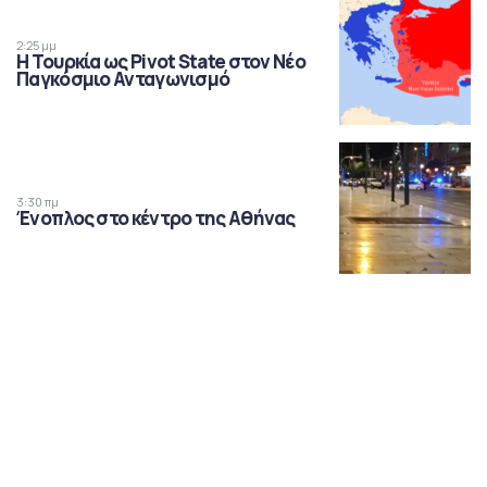
2:25 μμ
Η Τουρκία ως Pivot State στον Νέο
Παγκόσμιο Ανταγωνισμό
3:30 πμ
Ένοπλος στο κέντρο της Αθήνας