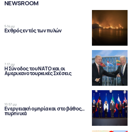
NEWSROOM
5:14 μμ
Εχθρός εντός των πυλών
7:17 μμ
Η Σύνοδος του ΝΑΤΟ και οι
Αμερικανοτουρκικές Σχέσεις
10:57 μμ
Ενεργειακή ομηρία και στο βάθος…
πυρηνικά