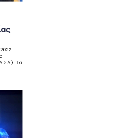
ίας
υ 2022
ς
.Σ.Α.) Τα