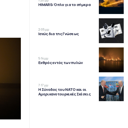
1:20 μμ
HIMARS: Όπλο για το σήμερα
2:05 μμ
Ισχύς δια της Γνώσεως
5:14 μμ
Εχθρός εντός των πυλών
7:17 μμ
Η Σύνοδος του ΝΑΤΟ και οι
Αμερικανοτουρκικές Σχέσεις