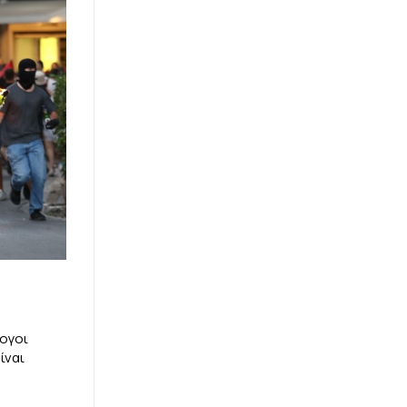
ογοι
ίναι