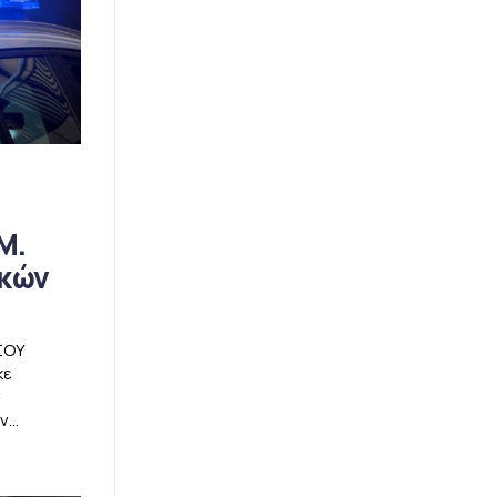
Μ.
ικών
ΣΟΥ
κε
ν
...