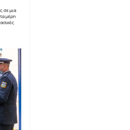
ς σε μια
ρτα μέρη
δασικές