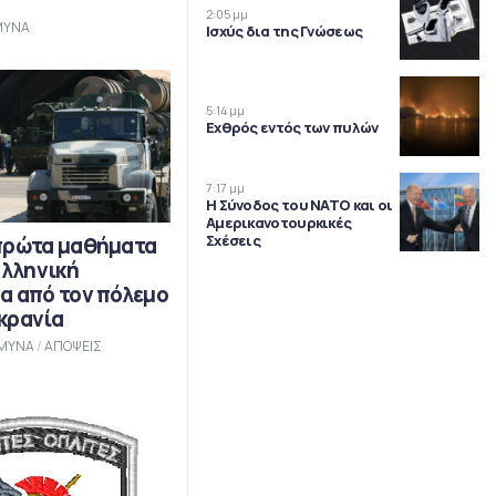
2:05 μμ
ΜΥΝΑ
Ισχύς δια της Γνώσεως
5:14 μμ
Εχθρός εντός των πυλών
7:17 μμ
Η Σύνοδος του ΝΑΤΟ και οι
Αμερικανοτουρκικές
Σχέσεις
πρώτα μαθήματα
Ελληνική
α από τον πόλεμο
κρανία
ΜΥΝΑ
/
ΑΠΟΨΕΙΣ