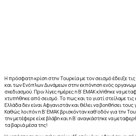
Η πρόσφατη κρίση στην Τουρκία με τον σεισμό έδειξε τις
και των Ενόπλων Δυνάμεων στην εκπόνηση ενός οργανω
σχεδιασμού. Πριν λίγες ημέρες η Β’ ΕΜΑΚ κλήθηκε να μετ
χτυπήθηκε από σεισμό. Το πως και το γιατί στείλαμε τις 
Ελλάδα δεν είναι Αφγανιστάν και θέλει να βοηθήσει τους γ
Καθώς λοιπόν η Β’ ΕΜΑΚ βρισκόνταν καθ’οδόν για την Του
την μετέφερε είχε βλάβη και η Β’ αναγκάστηκε να μεταφε
τα βαριά μέσα της!