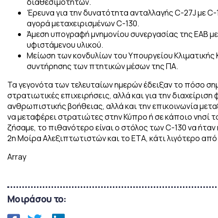
διαθεσιμοτήτων.
Έρευνα για την δυνατότητα ανταλλαγής C-27J με C-1
αγορά μεταχειρισμένων C-130.
Άμεση υπογραφή μνημονίου συνεργασίας της ΕΑΒ με 
υφιστάμενου υλικού.
Μείωση των κονδυλίων του Υπουργείου Κλιματικής Κ
συντήρησης των πτητικών μέσων της ΠΑ.
Τα γεγονότα των τελευταίων ημερών έδειξαν το πόσο σημαντι
στρατιωτικές επιχειρήσεις, αλλά και για την διαχείρισ
ανθρωπιστικής βοήθειας, αλλά και την επικοινωνία μετα
να μεταφέρει στρατιώτες στην Κύπρο ή σε κάποιο νησί τ
ζήσαμε, το πιθανότερο είναι ο στόλος των C-130 να ήτ
2η Μοίρα Αλεξιπτωτιστών και το ΕΤΑ, κάτι λιγότερο από 
Array
Μοιράσου το: