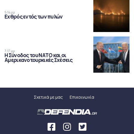
5:14 μμ
Εχθρός εντός των πυλών
7:17 μμ
Η Σύνοδος του ΝΑΤΟ και οι
Αμερικανοτουρκικές Σχέσεις
Σχετικά με μας
Επικοινωνία