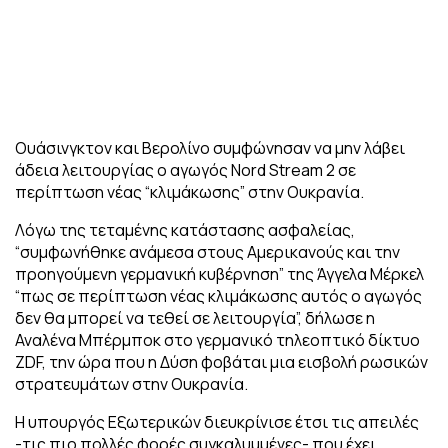
Ουάσινγκτον και Βερολίνο συμφώνησαν να μην λάβει
άδεια λειτουργίας ο αγωγός Nord Stream 2 σε
περίπτωση νέας “κλιμάκωσης” στην Ουκρανία.
Λόγω της τεταμένης κατάστασης ασφαλείας,
“συμφωνήθηκε ανάμεσα στους Αμερικανούς και την
προηγούμενη γερμανική κυβέρνηση” της Άγγελα Μέρκελ
“πως σε περίπτωση νέας κλιμάκωσης αυτός ο αγωγός
δεν θα μπορεί να τεθεί σε λειτουργία”, δήλωσε η
Αναλένα Μπέρμποκ στο γερμανικό τηλεοπτικό δίκτυο
ZDF, την ώρα που η Δύση φοβάται μια εισβολή ρωσικών
στρατευμάτων στην Ουκρανία.
Η υπουργός Εξωτερικών διευκρίνισε έτσι τις απειλές
-τις πιο πολλές φορές συγκαλυμμένες- που έχει