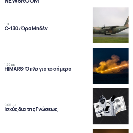
NEWSROOM
1:11 μμ
C-130: Ώρα Μηδέν
1:20 μμ
HIMARS: Όπλο για το σήμερα
2:05 μμ
Ισχύς δια της Γνώσεως