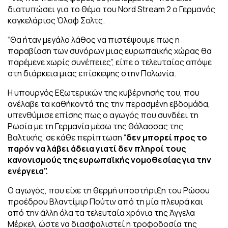
διατυπώσει για το θέμα του Nord Stream 2 ο Γερμανός
καγκελάριος Όλαφ Σολτς.
“Θα ήταν μεγάλο λάθος να πιστέψουμε πως η
παραβίαση των συνόρων μιας ευρωπαϊκής χώρας θα
παρέμενε χωρίς συνέπειες”, είπε ο τελευταίος απόψε
στη διάρκεια μιας επίσκεψης στην Πολωνία.
Η υπουργός Εξωτερικών της κυβέρνησής του, που
ανέλαβε τα καθήκοντά της την περασμένη εβδομάδα,
υπενθύμισε επίσης πως ο αγωγός που συνδέει τη
Ρωσία με τη Γερμανία μέσω της θάλασσας της
Βαλτικής, σε κάθε περίπτωση “
δεν μπορεί προς το
παρόν να λάβει άδεια γιατί δεν πληροί τους
κανονισμούς της ευρωπαϊκής νομοθεσίας για την
ενέργεια”.
Ο αγωγός, που είχε τη θερμή υποστήριξη του Ρώσου
προέδρου Βλαντίμιρ Πούτιν από τη μία πλευρά και
από την άλλη όλα τα τελευταία χρόνια της Άγγελα
Μέρκελ, ώστε να διασφαλιστεί η τροφοδοσία της