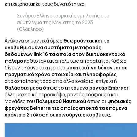
επιχειρησιακές τους δυνατότητες.
Σενάριο Ελληνοτουρκικής εμπλοκής στο
σύμπλεγμα της Μεγίστης το 2023
(Ολόκληρο)
Ανάλογα σημαντικά όμως
θεωρούνται και τα
αναβαθμισμένα συστήματα μεταφοράς
δεδομένων link 16 τα οποία στον δικτυοκεντρικό
πόλεμο
καθίστανται απολύτως απαραίτητα. Καθώς
δίνουν τη δυνατότητα στα
μαχητικά να δέχονται σε
πραγματικό χρόνο στοιχεία και πληροφορίες
στοχοποίησης τόσο από άλλα εναέρια, επίγεια ή
θαλάσσια μέσα όπως το ιπτάμενο ραντάρ Embraer,
άλλα μαχητικά αεροσκάφη, ραντάρ εδάφους ή και
Μονάδες του
Πολεμικού Ναυτικού
όπως οι
ψηφιακές
φρεγάτες Belharra τις οποίες αποκτά τα επόμενα
χρόνια ο Στόλος ή οι καινούργιες κορβέτες.