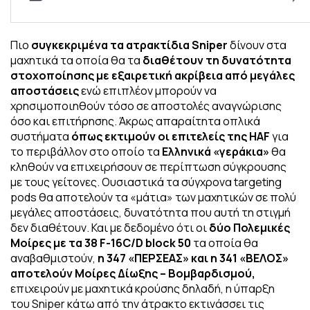
Πιο
συγκεκριμένα τα ατρακτίδια Sniper
δίνουν στα
μαχητικά τα οποία θα τα
διαθέτουν τη δυνατότητα
στοχοποίησης με εξαιρετική ακρίβεια από μεγάλες
αποστάσεις
ενώ επιπλέον μπορούν να
χρησιμοποιηθούν τόσο σε αποστολές αναγνώρισης
όσο και επιτήρησης. Άκρως απαραίτητα οπλικά
συστήματα
όπως εκτιμούν οι επιτελείς της HAF
για
το περιβάλλον στο οποίο τα
Ελληνικά «γεράκια»
θα
κληθούν να επιχειρήσουν σε περίπτωση σύγκρουσης
με τους γείτονες. Ουσιαστικά τα σύγχρονα targeting
pods θα αποτελούν τα «μάτια» των μαχητικών σε πολύ
μεγάλες αποστάσεις, δυνατότητα που αυτή τη στιγμή
δεν διαθέτουν. Και με δεδομένο ότι οι
δύο Πολεμικές
Μοίρες με τα 38 F-16C/D block 50
τα οποία θα
αναβαθμιστούν,
η 347 «ΠΕΡΣΕΑΣ» και η 341 «ΒΕΛΟΣ»
αποτελούν Μοίρες Δίωξης – Βομβαρδισμού,
επιχειρούν με μαχητικά κρούσης δηλαδή, η ύπαρξη
του Sniper κάτω από την άτρακτο εκτινάσσει τις