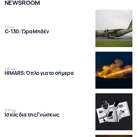
NEWSROOM
1:11 μμ
C-130: Ώρα Μηδέν
1:20 μμ
HIMARS: Όπλο για το σήμερα
2:05 μμ
Ισχύς δια της Γνώσεως