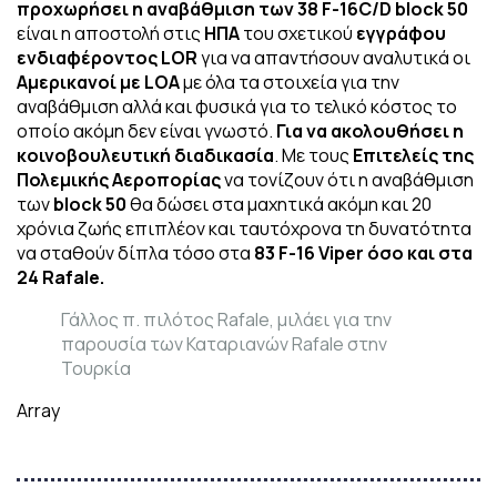
προχωρήσει η αναβάθμιση των 38 F-16C/D block 50
είναι η αποστολή στις
ΗΠΑ
του σχετικού
εγγράφου
ενδιαφέροντος LOR
για να απαντήσουν αναλυτικά οι
Αμερικανοί με LΟΑ
με όλα τα στοιχεία για την
αναβάθμιση αλλά και φυσικά για το τελικό κόστος το
οποίο ακόμη δεν είναι γνωστό.
Για να ακολουθήσει η
κοινοβουλευτική διαδικασία
. Με τους
Επιτελείς της
Πολεμικής Αεροπορίας
να τονίζουν ότι η αναβάθμιση
των
block 50
θα δώσει στα μαχητικά ακόμη και 20
χρόνια ζωής επιπλέον και ταυτόχρονα τη δυνατότητα
να σταθούν δίπλα τόσο στα
83 F-16 Viper όσο και στα
24 Rafale.
Γάλλος π. πιλότος Rafale, μιλάει για την
παρουσία των Καταριανών Rafale στην
Τουρκία
Array