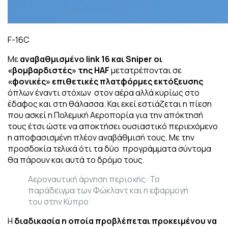
F-16C
Με
αναβαθμισμένο link 16 και Sniper οι
«βομβαρδιστές» της HAF
μετατρέπονται σε
«φονικές» επιθετικές πλατφόρμες εκτόξευσης
όπλων έναντι στόχων στον αέρα αλλά κυρίως στο
έδαφος και στη θάλασσα. Και εκεί εστιάζεται η πίεση
που ασκεί η Πολεμική Αεροπορία για την απόκτησή
τους έτσι ώστε να αποκτήσει ουσιαστικό περιεχόμενο
η αποφασισμένη πλέον αναβάθμισή τους. Με την
προσδοκία τελικά ότι τα δύο προγράμματα σύντομα
θα πάρουν και αυτά το δρόμο τους.
Αεροναυτική άρνηση περιοχής: Το
παράδειγμα των Φώκλαντ και η εφαρμογή
του στην Κύπρο
Η
διαδικασία η οποία προβλέπεται προκειμένου να