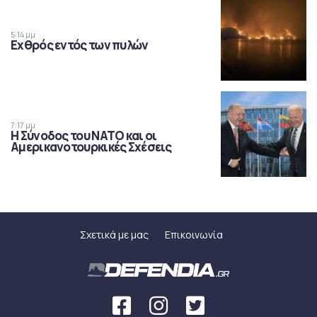
5:14 μμ
Εχθρός εντός των πυλών
7:17 μμ
Η Σύνοδος του ΝΑΤΟ και οι
Αμερικανοτουρκικές Σχέσεις
Σχετικά με μας
Επικοινωνία