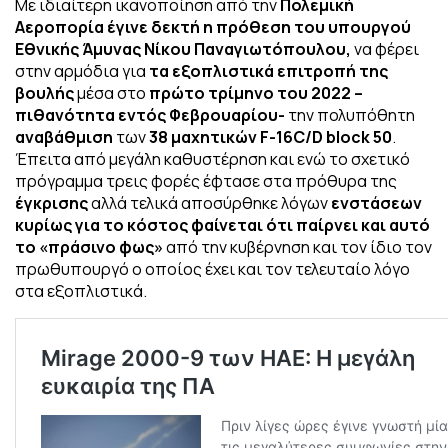
Mε ιδιαίτερη ικανοποίηση από την
Πολεμική
Αεροπορία έγινε δεκτή η πρόθεση του υπουργού
Εθνικής Άμυνας Νίκου Παναγιωτόπουλου,
να φέρει
στην αρμόδια για
τα εξοπλιστικά επιτροπή της
βουλής
μέσα στο
πρώτο τρίμηνο του 2022 –
πιθανότητα εντός Φεβρουαρίου-
την πολυπόθητη
αναβάθμιση
των
38 μαχητικών F-16C/D block 50
.
Έπειτα από μεγάλη καθυστέρηση και ενώ το σχετικό
πρόγραμμα τρεις φορές έφτασε στα πρόθυρα της
έγκρισης
αλλά τελικά αποσύρθηκε λόγων
ενστάσεων
κυρίως για το κόστος φαίνεται ότι παίρνει και αυτό
το «πράσινο φως»
από την κυβέρνηση και τον ίδιο τον
πρωθυπουργό ο οποίος έχει και τον τελευταίο λόγο
στα εξοπλιστικά.