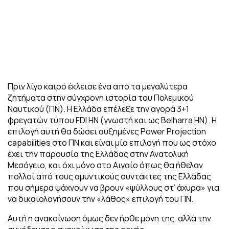
Πριν λίγο καιρό έκλεισε ένα από τα μεγαλύτερα
ζητήματα στην σύγχρονη ιστορία του Πολεμικού
Ναυτικού (ΠΝ). Η Ελλάδα επέλεξε την αγορά 3+1
φρεγατών τύπου FDI HN (γνωστή και ως Belharra HN). Η
επιλογή αυτή θα δώσει αυξημένες Power Projection
capabilities στο ΠΝ και είναι μία επιλογή που ως στόχο
έχει την παρουσία της Ελλάδας στην Ανατολική
Μεσόγειο, και όχι μόνο στο Αιγαίο όπως θα ήθελαν
πολλοί από τους αμυντικούς συντάκτες της Ελλάδας
που σήμερα ψάχνουν να βρουν «ψύλλους στ’ άχυρα» για
να δικαιολογήσουν την «λάθος» επιλογή του ΠΝ.
Αυτή η ανακοίνωση όμως δεν ήρθε μόνη της, αλλά την