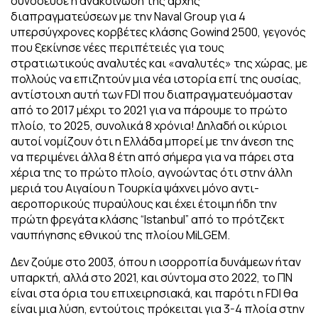
συνόδευσε η ανακοίνωση της αρχής
διαπραγματεύσεων με την Naval Group για 4
υπερσύγχρονες κορβέτες κλάσης Gowind 2500, γεγονός
που ξεκίνησε νέες περιπέτειές για τους
στρατιωτικούς αναλυτές και «αναλυτές» της χώρας, με
πολλούς να επιζητούν μια νέα ιστορία επί της ουσίας,
αντίστοιχη αυτή των FDI που διαπραγματευόμασταν
από το 2017 μέχρι το 2021 για να πάρουμε το πρώτο
πλοίο, το 2025, συνολικά 8 χρόνια! Δηλαδή οι κύριοι
αυτοί νομίζουν ότι η Ελλάδα μπορεί με την άνεση της
να περιμένει άλλα 8 έτη από σήμερα για να πάρει στα
χέρια της το πρώτο πλοίο, αγνοώντας ότι στην άλλη
μεριά του Αιγαίου η Τουρκία ψάχνει μόνο αντι-
αεροπορικούς πυραύλους και έχει έτοιμη ήδη την
πρώτη φρεγάτα κλάσης “Istanbul” από το πρότζεκτ
ναυπήγησης εθνικού της πλοίου MiLGEM.
Δεν ζούμε στο 2003, όπου η ισορροπία δυνάμεων ήταν
υπαρκτή, αλλά στο 2021, και σύντομα στο 2022, το ΠΝ
είναι στα όρια του επιχειρησιακά, και παρότι η FDI θα
είναι μια λύση, εντούτοις πρόκειται για 3-4 πλοία στην