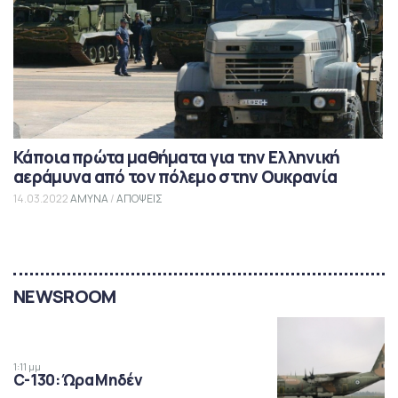
Κάποια πρώτα μαθήματα για την Ελληνική
αεράμυνα από τον πόλεμο στην Ουκρανία
14.03.2022
ΑΜΥΝΑ
/
ΑΠΟΨΕΙΣ
NEWSROOM
1:11 μμ
C-130: Ώρα Μηδέν