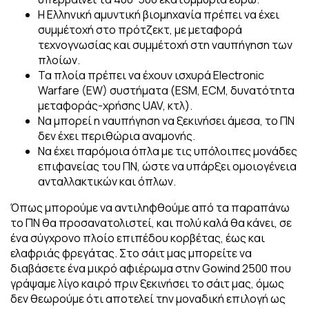
Η Ελληνική αμυντική βιομηχανία πρέπει να έχει
συμμέτοχή στο πρότζεκτ, με μεταφορά
τεχνογνωσίας και συμμέτοχή στη ναυπήγηση των
πλοίων.
Τα πλοία πρέπει να έχουν ισχυρά Electronic
Warfare (EW) συστήματα (ESM, ECM, δυνατότητα
μεταφοράς-χρήσης UAV, κτλ).
Να μπορεί η ναυπήγηση να ξεκινήσει άμεσα, το ΠΝ
δεν έχει περιθώρια αναμονής.
Να έχει παρόμοια όπλα με τις υπόλοιπες μονάδες
επιφανείας του ΠΝ, ώστε να υπάρξει ομοιογένεια
ανταλλακτικών και όπλων.
Όπως μπορούμε να αντιληφθούμε από τα παραπάνω
το ΠΝ θα προσανατολιστεί, και πολύ καλά θα κάνει, σε
ένα σύγχρονο πλοίο επιπέδου κορβέτας, έως και
ελαφριάς φρεγάτας. Στο σάιτ μας μπορείτε να
διαβάσετε ένα μικρό αφιέρωμα στην Gowind 2500 που
γράψαμε λίγο καιρό πριν ξεκινήσει το σάιτ μας, όμως
δεν θεωρούμε ότι αποτελεί την μοναδική επιλογή ως