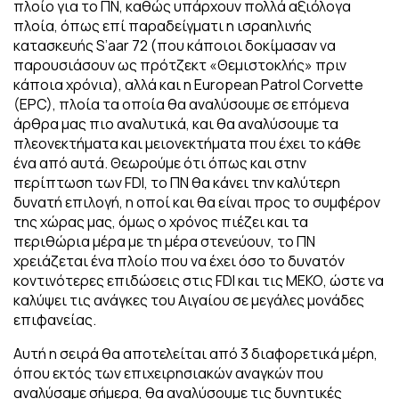
πλοίο για το ΠΝ, καθώς υπάρχουν πολλά αξιόλογα
πλοία, όπως επί παραδείγματι η ισραηλινής
κατασκευής S’aar 72 (που κάποιοι δοκίμασαν να
παρουσιάσουν ως πρότζεκτ «Θεμιστοκλής» πριν
κάποια χρόνια), αλλά και η European Patrol Corvette
(EPC), πλοία τα οποία θα αναλύσουμε σε επόμενα
άρθρα μας πιο αναλυτικά, και θα αναλύσουμε τα
πλεονεκτήματα και μειονεκτήματα που έχει το κάθε
ένα από αυτά. Θεωρούμε ότι όπως και στην
περίπτωση των FDI, το ΠΝ θα κάνει την καλύτερη
δυνατή επιλογή, η οποί και θα είναι προς το συμφέρον
της χώρας μας, όμως ο χρόνος πιέζει και τα
περιθώρια μέρα με τη μέρα στενεύουν, το ΠΝ
χρειάζεται ένα πλοίο που να έχει όσο το δυνατόν
κοντινότερες επιδώσεις στις FDI και τις ΜΕΚΟ, ώστε να
καλύψει τις ανάγκες του Αιγαίου σε μεγάλες μονάδες
επιφανείας.
Αυτή η σειρά θα αποτελείται από 3 διαφορετικά μέρη,
όπου εκτός των επιχειρησιακών αναγκών που
αναλύσαμε σήμερα, θα αναλύσουμε τις δυνητικές