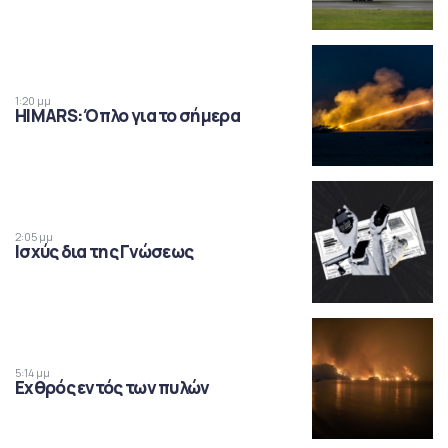
1:20 μμ
HIMARS: Όπλο για το σήμερα
2:05 μμ
Ισχύς δια της Γνώσεως
5:14 μμ
Εχθρός εντός των πυλών