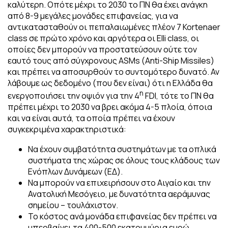
καλύτερη. Οπότε μέχρι το 2030 το ΠΝ θα έχει ανάγκη
από 8-9 μεγάλες μονάδες επιφανείας, για να
αντικατασταθούν οι πεπαλαιωμένες πλέον 7 Kortenaer
class σε πρώτο χρόνο και αργότερα οι Elli class, οι
οποίες δεν μπορούν να προστατεύσουν ούτε τον
εαυτό τους από σύγχρονους ASMs (Anti-Ship Missiles)
και πρέπει να αποσυρθούν το συντομότερο δυνατό. Αν
λάβουμε ως δεδομένο (που δεν είναι) ότι η Ελλάδα θα
η
ενεργοποιήσει την οψιόν για την 4
FDI, τότε το ΠΝ θα
πρέπει μέχρι το 2030 να βρει ακόμα 4-5 πλοία, όποια
και να είναι αυτά, τα οποία πρέπει να έχουν
συγκεκριμένα χαρακτηριστικά:
Να έχουν συμβατότητα συστημάτων με τα οπλικά
συστήματα της χώρας σε όλους τους κλάδους των
Ενόπλων Δυνάμεων (ΕΔ).
Να μπορούν να επιχειρήσουν στο Αιγαίο και την
Ανατολική Μεσόγειο, με δυνατότητα αεράμυνας
σημείου – τουλάχιστον.
Το κόστος ανά μονάδα επιφανείας δεν πρέπει να
υπερβαίνει τα 400-500 εκατομμύρια ευρώ.