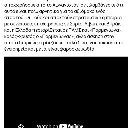
αποχωρήσαμε από το Αφγανιστάν, αντιλαμβάνεστε ότι
αυτό είναι πολύ αρνητικό για το αξιόμαχο ενός
στρατού. Οι Τούρκοι αποκτούν στρατιωτική εμπειρία
με συνεχίσεις επιχειρήσεις σε Συρία, Λιβύη, και Β. Ιράκ,
και η Ελλάδα περιορίζεται σε ΤΑΜΣ και «Παρμενίωνα»,
καλός-χρυσός ο «Παρμενίωνας», αλλά άσκηση στην
οποία διαρκώς κερδίζουμε, απλά δεν είναι άσκηση από
ένα σημείο και μετά, είναι φαρσοκωμωδία.