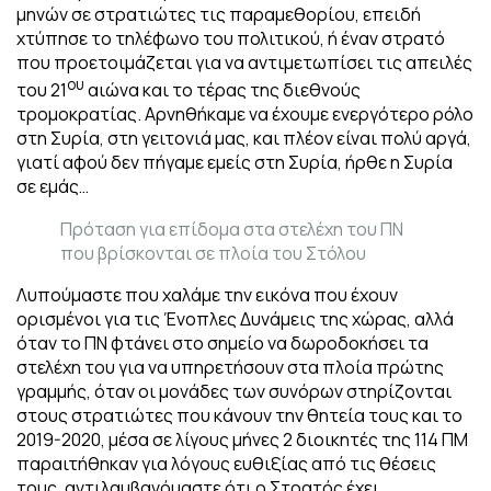
μηνών σε στρατιώτες τις παραμεθορίου, επειδή
χτύπησε το τηλέφωνο του πολιτικού, ή έναν στρατό
που προετοιμάζεται για να αντιμετωπίσει τις απειλές
ου
του 21
αιώνα και το τέρας της διεθνούς
τρομοκρατίας. Αρνηθήκαμε να έχουμε ενεργότερο ρόλο
στη Συρία, στη γειτονιά μας, και πλέον είναι πολύ αργά,
γιατί αφού δεν πήγαμε εμείς στη Συρία, ήρθε η Συρία
σε εμάς…
Πρόταση για επίδομα στα στελέχη του ΠΝ
που βρίσκονται σε πλοία του Στόλου
Λυπούμαστε που χαλάμε την εικόνα που έχουν
ορισμένοι για τις Ένοπλες Δυνάμεις της χώρας, αλλά
όταν το ΠΝ φτάνει στο σημείο να δωροδοκήσει τα
στελέχη του για να υπηρετήσουν στα πλοία πρώτης
γραμμής, όταν οι μονάδες των συνόρων στηρίζονται
στους στρατιώτες που κάνουν την θητεία τους και το
2019-2020, μέσα σε λίγους μήνες 2 διοικητές της 114 ΠΜ
παραιτήθηκαν για λόγους ευθιξίας από τις θέσεις
τους, αντιλαμβανόμαστε ότι ο Στρατός έχει