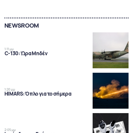
NEWSROOM
1:11 μμ
C-130: Ώρα Μηδέν
1:20 μμ
HIMARS: Όπλο για το σήμερα
2:05 μμ