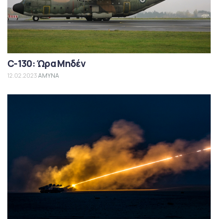
C-130: Ώρα Μηδέν
12.02.2023
ΑΜΥΝΑ