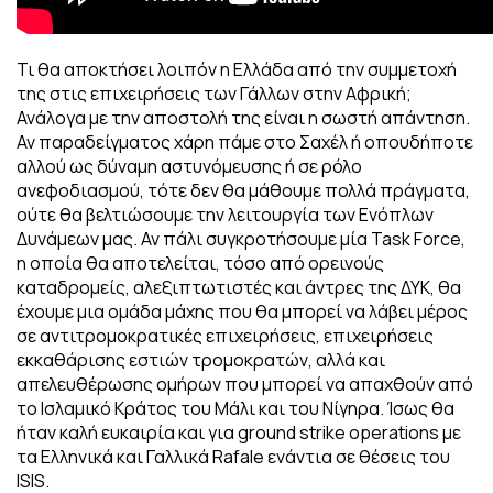
Τι θα αποκτήσει λοιπόν η Ελλάδα από την συμμετοχή
της στις επιχειρήσεις των Γάλλων στην Αφρική;
Ανάλογα με την αποστολή της είναι η σωστή απάντηση.
Αν παραδείγματος χάρη πάμε στο Σαχέλ ή οπουδήποτε
αλλού ως δύναμη αστυνόμευσης ή σε ρόλο
ανεφοδιασμού, τότε δεν θα μάθουμε πολλά πράγματα,
ούτε θα βελτιώσουμε την λειτουργία των Ενόπλων
Δυνάμεων μας. Αν πάλι συγκροτήσουμε μία Task Force,
η οποία θα αποτελείται, τόσο από ορεινούς
καταδρομείς, αλεξιπτωτιστές και άντρες της ΔΥΚ, θα
έχουμε μια ομάδα μάχης που θα μπορεί να λάβει μέρος
σε αντιτρομοκρατικές επιχειρήσεις, επιχειρήσεις
εκκαθάρισης εστιών τρομοκρατών, αλλά και
απελευθέρωσης ομήρων που μπορεί να απαχθούν από
το Ισλαμικό Κράτος του Μάλι και του Νίγηρα. Ίσως θα
ήταν καλή ευκαιρία και για ground strike operations με
τα Ελληνικά και Γαλλικά Rafale ενάντια σε θέσεις του
ISIS.