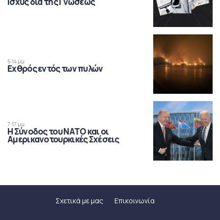
Ισχύς δια της Γνώσεως
5:14 μμ
Εχθρός εντός των πυλών
7:17 μμ
Η Σύνοδος του ΝΑΤΟ και οι
Αμερικανοτουρκικές Σχέσεις
Σχετικά με μας
Επικοινωνία