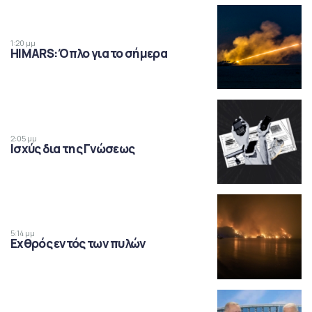
1:20 μμ
HIMARS: Όπλο για το σήμερα
2:05 μμ
Ισχύς δια της Γνώσεως
5:14 μμ
Εχθρός εντός των πυλών