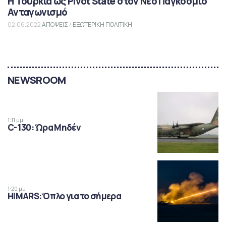
Η Τουρκία ως Pivot State στον Νέο Παγκόσμιο
Ανταγωνισμό
02.06.2022
ΑΠΟΨΕΙΣ
/
ΕΞΩΤΕΡΙΚΗ ΠΟΛΙΤΙΚΗ
NEWSROOM
1:11 μμ
C-130: Ώρα Μηδέν
1:20 μμ
HIMARS: Όπλο για το σήμερα