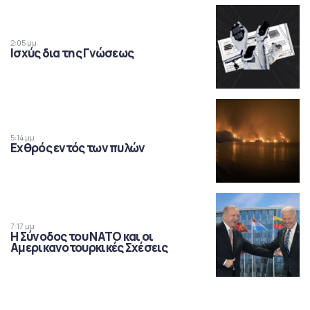
2:05 μμ
Ισχύς δια της Γνώσεως
5:14 μμ
Εχθρός εντός των πυλών
7:17 μμ
Η Σύνοδος του ΝΑΤΟ και οι
Αμερικανοτουρκικές Σχέσεις