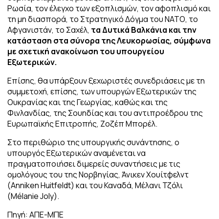
Ρωσία, τον έλεγχο των εξοπλισμών, τον αφοπλισμό και
τη μη διασπορά, τo Στρατηγικό Δόγμα του ΝΑΤΟ, το
Αφγανιστάν, το Σαχέλ,
τα Δυτικά Βαλκάνια και την
κατάσταση στα σύνορα της Λευκορωσίας, σύμφωνα
με σχετική ανακοίνωση του υπουργείου
Εξωτερικών.
Επίσης, θα υπάρξουν ξεχωριστές συνεδριάσεις με τη
συμμετοχή, επίσης, των υπουργών Εξωτερικών της
Ουκρανίας και της Γεωργίας, καθώς και της
Φινλανδίας, της Σουηδίας και του αντιπροέδρου της
Ευρωπαϊκής Επιτροπής, Ζοζέπ Μπορέλ.
Στο περιθώριο της υπουργικής συνάντησης, ο
υπουργός Εξωτερικών αναμένεται να
πραγματοποιήσει διμερείς συναντήσεις με τις
ομολόγους του της Νορβηγίας, Άνικεν Χουίτφελντ
(Anniken Huitfeldt) και του Καναδά, Μέλανι Τζόλι
(Mélanie Joly).
Πηγή: ΑΠΕ-ΜΠΕ