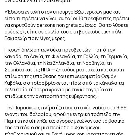
ανησυχιών για την οικονομία.
«Έδωσα εντολή στον υπουργό Εξωτερικών μας και
είπα τι πρέπει να γίνει: αυτοί οι 10 πρεσβευτές πρέπει
να κηρυχθούν persona non grata αμέσως. Θα το λύσετε
αμέσως», είπε σε ομιλία του στη βορειοδυτική πόλη
Εσκισεχίρ πριν λίγες μέρες.
Η κοινή δήλωση των δέκα πρεσβευτών — από τον
Καναδά, τη Δανία, τη Φινλανδία, τη Γαλλία, τη Γερμανία,
την Ολλανδία, τη Νέα Ζηλανδία, τη Νορβηγία, τη
Σουηδία και τις ΗΠΑ — ζητούσε μια ταχεία και δίκαιη
επίλυση της υπόθεσης του επιχειρηματία Οσμάν
Καβάλα, ο οποίος βρίσκεται πίσω από τα κάγκελα τα
τελευταία τέσσερα χρόνια με την κατηγορία ότι
επιδίωκε την ανατροπή της κυβέρνησης.
Την Παρασκευή, η λίρα έφτασε στο νέο ναδίρ στα 9,66
έναντι του δολαρίου, αφού η κεντρική τράπεζα την
Πέμπτη κατέπληξε τις αγορές μειώνοντας το βασικό
της επιτόκιο σε μια περίοδο αυξανόμενου
πληθωρισμού και αυξανόμενης χρηματοπιστωτικής