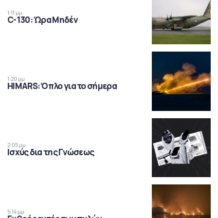
1:11 μμ
C-130: Ώρα Μηδέν
1:20 μμ
HIMARS: Όπλο για το σήμερα
2:05 μμ
Ισχύς δια της Γνώσεως
5:14 μμ