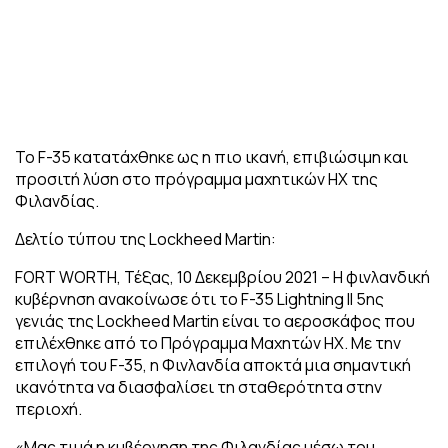
Το F-35 κατατάχθηκε ως η πιο ικανή, επιβιώσιμη και
προσιτή λύση στο πρόγραμμα μαχητικών HX της
Φιλανδίας.
Δελτίο τύπου της Lockheed Martin:
FORT WORTH, Τέξας, 10 Δεκεμβρίου 2021 – Η φινλανδική
κυβέρνηση ανακοίνωσε ότι το F-35 Lightning II 5ης
γενιάς της Lockheed Martin είναι το αεροσκάφος που
επιλέχθηκε από το Πρόγραμμα Μαχητών HX. Με την
επιλογή του F-35, η Φινλανδία αποκτά μια σημαντική
ικανότητα να διασφαλίσει τη σταθερότητα στην
περιοχή.
«Μας τιμά η κυβέρνηση της Φιλανδίας μέσω του