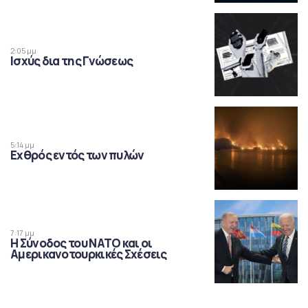
2:05 μμ
Ισχύς δια της Γνώσεως
5:14 μμ
Εχθρός εντός των πυλών
7:17 μμ
Η Σύνοδος του ΝΑΤΟ και οι
Αμερικανοτουρκικές Σχέσεις