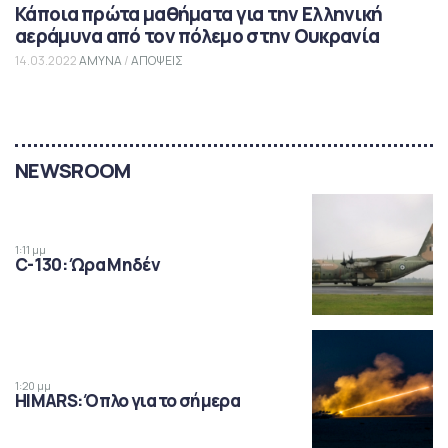
Κάποια πρώτα μαθήματα για την Ελληνική
αεράμυνα από τον πόλεμο στην Ουκρανία
14.03.2022
ΑΜΥΝΑ
/
ΑΠΟΨΕΙΣ
NEWSROOM
1:11 μμ
C-130: Ώρα Μηδέν
1:20 μμ
HIMARS: Όπλο για το σήμερα