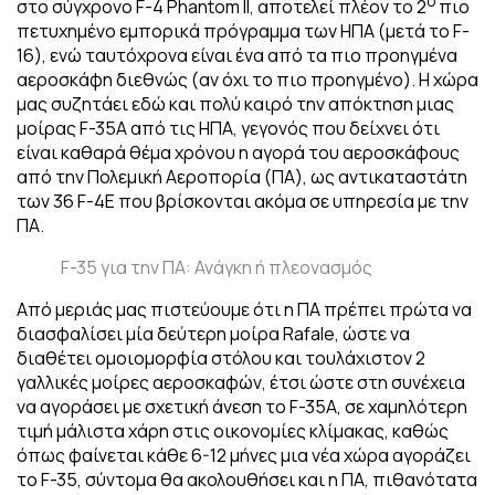
ο
στο σύγχρονο F-4 Phantom II, αποτελεί πλέον το 2
πιο
πετυχημένο εμπορικά πρόγραμμα των ΗΠΑ (μετά το F-
16), ενώ ταυτόχρονα είναι ένα από τα πιο προηγμένα
αεροσκάφη διεθνώς (αν όχι το πιο προηγμένο). Η χώρα
μας συζητάει εδώ και πολύ καιρό την απόκτηση μιας
μοίρας F-35A από τις ΗΠΑ, γεγονός που δείχνει ότι
είναι καθαρά θέμα χρόνου η αγορά του αεροσκάφους
από την Πολεμική Αεροπορία (ΠΑ), ως αντικαταστάτη
των 36 F-4E που βρίσκονται ακόμα σε υπηρεσία με την
ΠΑ.
F-35 για την ΠΑ: Ανάγκη ή πλεονασμός
Από μεριάς μας πιστεύουμε ότι η ΠΑ πρέπει πρώτα να
διασφαλίσει μία δεύτερη μοίρα Rafale, ώστε να
διαθέτει ομοιομορφία στόλου και τουλάχιστον 2
γαλλικές μοίρες αεροσκαφών, έτσι ώστε στη συνέχεια
να αγοράσει με σχετική άνεση το F-35A, σε χαμηλότερη
τιμή μάλιστα χάρη στις οικονομίες κλίμακας, καθώς
όπως φαίνεται κάθε 6-12 μήνες μια νέα χώρα αγοράζει
το F-35, σύντομα θα ακολουθήσει και η ΠΑ, πιθανότατα