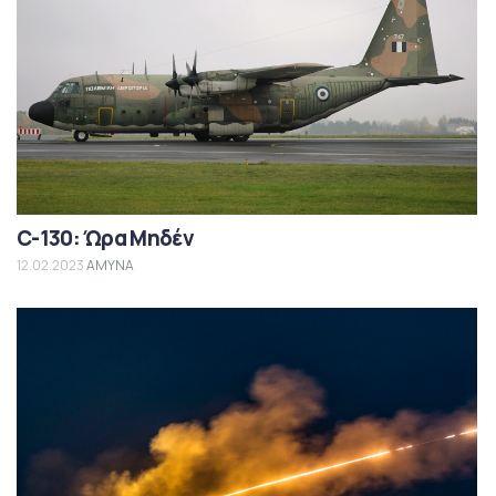
C-130: Ώρα Μηδέν
12.02.2023
ΑΜΥΝΑ