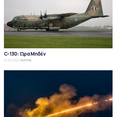
C-130: Ώρα Μηδέν
12.02.2023
ΑΜΥΝΑ