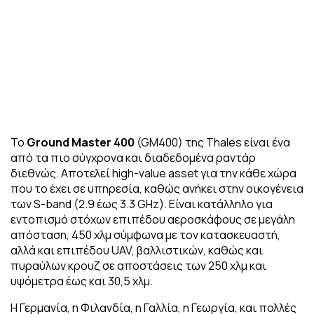
Το
Ground
Master
400
(GM400) της Thales είναι ένα
από τα πιο σύγχρονα και διαδεδομένα ραντάρ
διεθνώς. Αποτελεί high-value asset για την κάθε χώρα
που το έχει σε υπηρεσία, καθώς ανήκει στην οικογένεια
των S-band (2.9 έως 3.3 GHz). Είναι κατάλληλο για
εντοπισμό στόχων επιπέδου αεροσκάφους σε μεγάλη
απόσταση, 450 χλμ σύμφωνα με τον κατασκευαστή,
αλλά και επιπέδου UAV, βαλλιστικών, καθώς και
πυραύλων κρουζ σε αποστάσεις των 250 χλμ και
υψόμετρα έως και 30,5 χλμ.
Η Γερμανία, η Φιλανδία, η Γαλλία, η Γεωργία, και πολλές