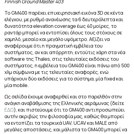
Finnish Ground Master 403
Το GM400 παρέχει επιχειρησιακή εικόνα 3D σε κέντα
ελέγχου, με ρυθμό ανανέωσης τα 6 δευτερόλεπτα και
δυνατότητα elevation coverage έως 40 μοίρες, το
ραντάρ μπορεί να εντοπίσει όλους τους στόχους σε
χαμηλό, μεσαίο και μεγάλο υψόμετρο. Αξίζει να
αναφέρουμε ότι η πραγματική εμβέλεια του
συστήματος, αν και απόρρητη, εντούτις χάρη στα νέα
software της Thales, στις τελευταίες εκδόσεις του
συστήματος, η εμβέλεια του GM400 είναι πάνω από 500
χλμ σύμφωνα με τις τελευταίες αναφορές, ενώ
υπάρχουν δύο εκδόσεις για το σύστημα, μία fixed και
μία mobile.
Ως σελίδα έχουμε αναφερθεί και στο παρελθόν στην
ανάγκη αναβάθμισης της Ελληνικής αεράμυνας (δείτε
ΕΔΩ
), και πιστεύουμε ότι το GM400 αντιπροσωπεύει
αυτήν ακριβώς την φιλοσοφία μας, καθώς θα μπορεί
να εντοπίζει τα τουρκικά UAV, UCAV και MALE από
μεγάλες αποστάσεις, και μάλιστα το GM400 μπορεί να