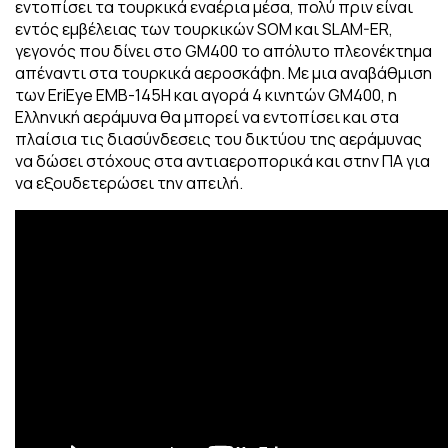
εντοπίσει τα τουρκικά εναέρια μέσα, πολύ πριν είναι
εντός εμβέλειας των τουρκικών SOM και SLAM-ER,
γεγονός που δίνει στο GM400 το απόλυτο πλεονέκτημα
απέναντι στα τουρκικά αεροσκάφη. Με μια αναβάθμιση
των EriEye EMB-145H και αγορά 4 κινητών GM400, η
Ελληνική αεράμυνα θα μπορεί να εντοπίσει και στα
πλαίσια τις διασύνδεσεις του δικτύου της αεράμυνας
να δώσει στόχους στα αντιαεροπορικά και στην ΠΑ για
να εξουδετερώσει την απειλή.