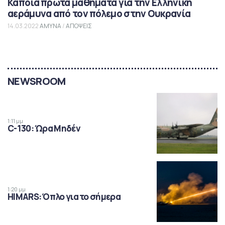
Κάποια πρώτα μαθήματα για την Ελληνική
αεράμυνα από τον πόλεμο στην Ουκρανία
14.03.2022
ΑΜΥΝΑ
/
ΑΠΟΨΕΙΣ
NEWSROOM
1:11 μμ
C-130: Ώρα Μηδέν
1:20 μμ
HIMARS: Όπλο για το σήμερα