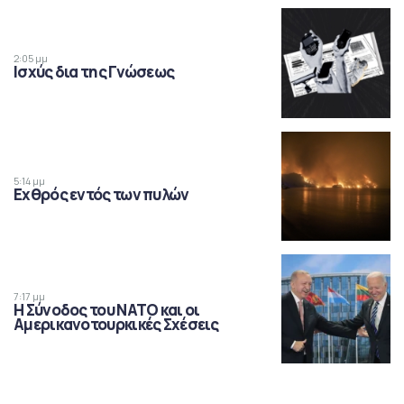
2:05 μμ
Ισχύς δια της Γνώσεως
5:14 μμ
Εχθρός εντός των πυλών
7:17 μμ
Η Σύνοδος του ΝΑΤΟ και οι
Αμερικανοτουρκικές Σχέσεις