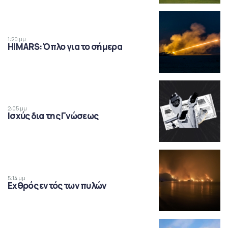
1:20 μμ
HIMARS: Όπλο για το σήμερα
2:05 μμ
Ισχύς δια της Γνώσεως
5:14 μμ
Εχθρός εντός των πυλών