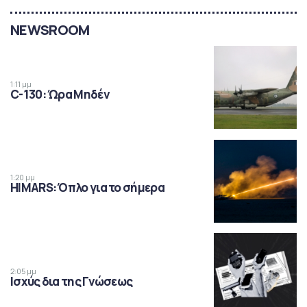
NEWSROOM
1:11 μμ
C-130: Ώρα Μηδέν
1:20 μμ
HIMARS: Όπλο για το σήμερα
2:05 μμ
Ισχύς δια της Γνώσεως