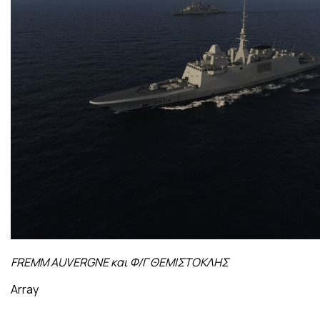
FREMM AUVERGNE και Φ/Γ ΘΕΜΙΣΤΟΚΛΗΣ
Array