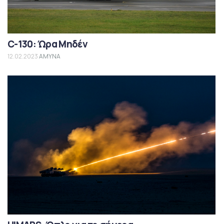
C-130: Ώρα Μηδέν
12.02.2023
ΑΜΥΝΑ