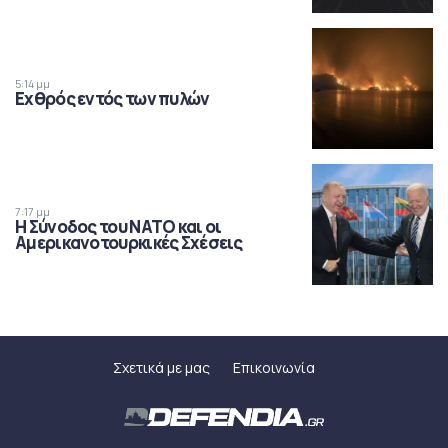
5:14 μμ
Εχθρός εντός των πυλών
7:17 μμ
Η Σύνοδος του ΝΑΤΟ και οι
Αμερικανοτουρκικές Σχέσεις
Σχετικά με μας
Επικοινωνία