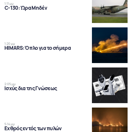
1:11 μμ
C-130: Ώρα Μηδέν
1:20 μμ
HIMARS: Όπλο για το σήμερα
2:05 μμ
Ισχύς δια της Γνώσεως
5:14 μμ
Εχθρός εντός των πυλών