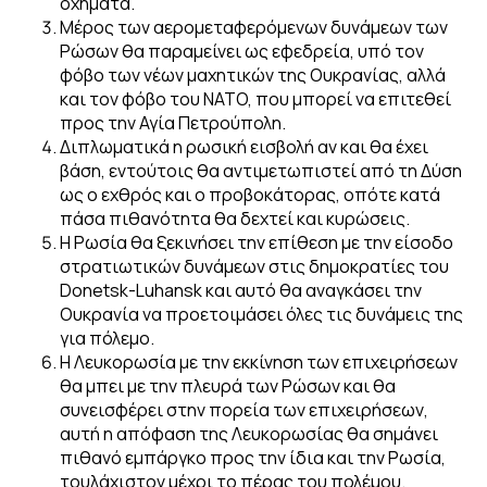
οχήματα.
Μέρος των αερομεταφερόμενων δυνάμεων των
Ρώσων θα παραμείνει ως εφεδρεία, υπό τον
φόβο των νέων μαχητικών της Ουκρανίας, αλλά
και τον φόβο του NATO, που μπορεί να επιτεθεί
προς την Αγία Πετρούπολη.
Διπλωματικά η ρωσική εισβολή αν και θα έχει
βάση, εντούτοις θα αντιμετωπιστεί από τη Δύση
ως ο εχθρός και ο προβοκάτορας, οπότε κατά
πάσα πιθανότητα θα δεχτεί και κυρώσεις.
Η Ρωσία θα ξεκινήσει την επίθεση με την είσοδο
στρατιωτικών δυνάμεων στις δημοκρατίες του
Donetsk-Luhansk και αυτό θα αναγκάσει την
Ουκρανία να προετοιμάσει όλες τις δυνάμεις της
για πόλεμο.
Η Λευκορωσία με την εκκίνηση των επιχειρήσεων
θα μπει με την πλευρά των Ρώσων και θα
συνεισφέρει στην πορεία των επιχειρήσεων,
αυτή η απόφαση της Λευκορωσίας θα σημάνει
πιθανό εμπάργκο προς την ίδια και την Ρωσία,
τουλάχιστον μέχρι το πέρας του πολέμου.