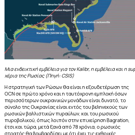
Μια ενδεικτική εμβέλεια για τον Kalibr, η εμβέλεια και η s
χέρια της Ρωσίας (Πηγή: CSIS)
Η στρατηγική των Ρώσων θα είναι η εξουδετέρωση της
OCN σε πρώτο χρόνο και η ταυτόχρονη εμπλοκή όσων
περισσότερων ουκρανικών μονάδων είναι δυνατό, το
σύνολο της Ουκρανίας είναι εντός του βεληνεκούς των
ρωσικών βαλλιστικών πυραύλων, και του ρωσικού
πυροβολικού, όπως λοιπόν στην επιχείρηση Bagration,
έτσι και τώρα, μετά ξανά από 78 χρόνια, ο ρωσικός
στρατός θα βομβαρδίσει με ότι έχει τις εχθρικές