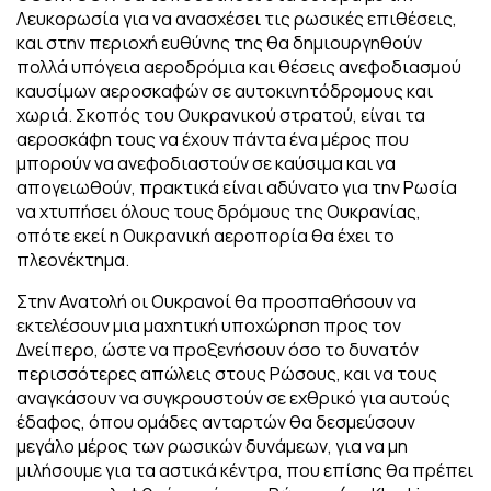
Λευκορωσία για να ανασχέσει τις ρωσικές επιθέσεις,
και στην περιοχή ευθύνης της θα δημιουργηθούν
πολλά υπόγεια αεροδρόμια και θέσεις ανεφοδιασμού
καυσίμων αεροσκαφών σε αυτοκινητόδρομους και
χωριά. Σκοπός του Ουκρανικού στρατού, είναι τα
αεροσκάφη τους να έχουν πάντα ένα μέρος που
μπορούν να ανεφοδιαστούν σε καύσιμα και να
απογειωθούν, πρακτικά είναι αδύνατο για την Ρωσία
να χτυπήσει όλους τους δρόμους της Ουκρανίας,
οπότε εκεί η Ουκρανική αεροπορία θα έχει το
πλεονέκτημα.
Στην Ανατολή οι Ουκρανοί θα προσπαθήσουν να
εκτελέσουν μια μαχητική υποχώρηση προς τον
Δνείπερο, ώστε να προξενήσουν όσο το δυνατόν
περισσότερες απώλεις στους Ρώσους, και να τους
αναγκάσουν να συγκρουστούν σε εχθρικό για αυτούς
έδαφος, όπου ομάδες ανταρτών θα δεσμεύσουν
μεγάλο μέρος των ρωσικών δυνάμεων, για να μη
μιλήσουμε για τα αστικά κέντρα, που επίσης θα πρέπει