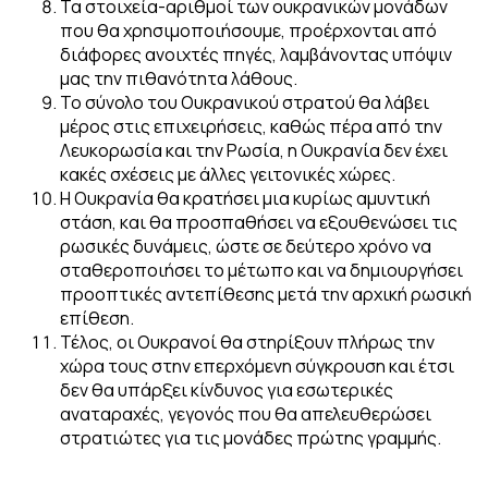
Τα στοιχεία-αριθμοί των ουκρανικών μονάδων
που θα χρησιμοποιήσουμε, προέρχονται από
διάφορες ανοιχτές πηγές, λαμβάνοντας υπόψιν
μας την πιθανότητα λάθους.
Το σύνολο του Ουκρανικού στρατού θα λάβει
μέρος στις επιχειρήσεις, καθώς πέρα από την
Λευκορωσία και την Ρωσία, η Ουκρανία δεν έχει
κακές σχέσεις με άλλες γειτονικές χώρες.
Η Ουκρανία θα κρατήσει μια κυρίως αμυντική
στάση, και θα προσπαθήσει να εξουθενώσει τις
ρωσικές δυνάμεις, ώστε σε δεύτερο χρόνο να
σταθεροποιήσει το μέτωπο και να δημιουργήσει
προοπτικές αντεπίθεσης μετά την αρχική ρωσική
επίθεση.
Τέλος, οι Ουκρανοί θα στηρίξουν πλήρως την
χώρα τους στην επερχόμενη σύγκρουση και έτσι
δεν θα υπάρξει κίνδυνος για εσωτερικές
αναταραχές, γεγονός που θα απελευθερώσει
στρατιώτες για τις μονάδες πρώτης γραμμής.