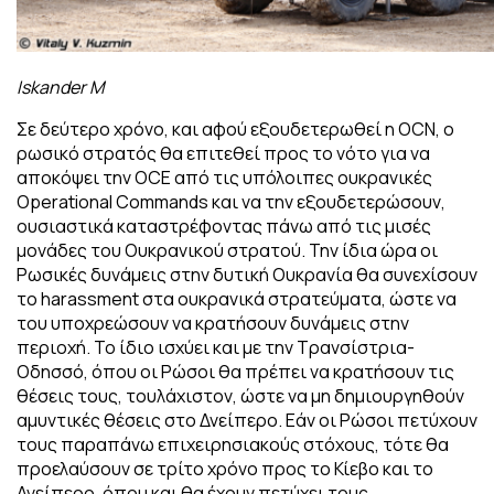
Iskander M
Σε δεύτερο χρόνο, και αφού εξουδετερωθεί η OCN, ο
ρωσικό στρατός θα επιτεθεί προς το νότο για να
αποκόψει την OCE από τις υπόλοιπες ουκρανικές
Operational Commands και να την εξουδετερώσουν,
ουσιαστικά καταστρέφοντας πάνω από τις μισές
μονάδες του Ουκρανικού στρατού. Την ίδια ώρα οι
Ρωσικές δυνάμεις στην δυτική Ουκρανία θα συνεχίσουν
το harassment στα ουκρανικά στρατεύματα, ώστε να
του υποχρεώσουν να κρατήσουν δυνάμεις στην
περιοχή. Το ίδιο ισχύει και με την Τρανσίστρια-
Οδησσό, όπου οι Ρώσοι θα πρέπει να κρατήσουν τις
θέσεις τους, τουλάχιστον, ώστε να μη δημιουργηθούν
αμυντικές θέσεις στο Δνείπερο. Εάν οι Ρώσοι πετύχουν
τους παραπάνω επιχειρησιακούς στόχους, τότε θα
προελαύσουν σε τρίτο χρόνο προς το Κίεβο και το
Δνείπερο, όπου και θα έχουν πετύχει τους