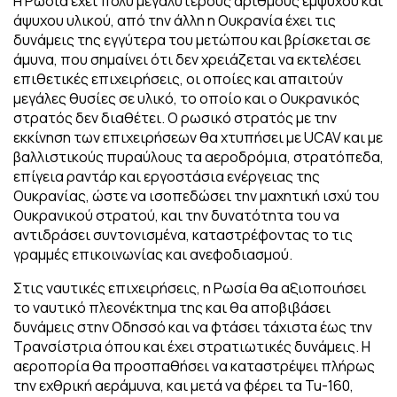
Η Ρωσία έχει πολύ μεγαλύτερους αριθμούς έμψυχου και
άψυχου υλικού, από την άλλη η Ουκρανία έχει τις
δυνάμεις της εγγύτερα του μετώπου και βρίσκεται σε
άμυνα, που σημαίνει ότι δεν χρειάζεται να εκτελέσει
επιθετικές επιχειρήσεις, οι οποίες και απαιτούν
μεγάλες θυσίες σε υλικό, το οποίο και ο Ουκρανικός
στρατός δεν διαθέτει. Ο ρωσικό στρατός με την
εκκίνηση των επιχειρήσεων θα χτυπήσει με UCAV και με
βαλλιστικούς πυραύλους τα αεροδρόμια, στρατόπεδα,
επίγεια ραντάρ και εργοστάσια ενέργειας της
Ουκρανίας, ώστε να ισοπεδώσει την μαχητική ισχύ του
Ουκρανικού στρατού, και την δυνατότητα του να
αντιδράσει συντονισμένα, καταστρέφοντας το τις
γραμμές επικοινωνίας και ανεφοδιασμού.
Στις ναυτικές επιχειρήσεις, η Ρωσία θα αξιοποιήσει
το ναυτικό πλεονέκτημα της και θα αποβιβάσει
δυνάμεις στην Οδησσό και να φτάσει τάχιστα έως την
Τρανσίστρια όπου και έχει στρατιωτικές δυνάμεις. Η
αεροπορία θα προσπαθήσει να καταστρέψει πλήρως
την εχθρική αεράμυνα, και μετά να φέρει τα Tu-160,