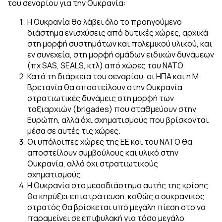
του σεναρίου για την Ουκρανία:
Η Ουκρανία θα λάβει όλο το προηγούμενο
διάστημα ενισχύσεις από δυτικές χώρες, αρχικά
στη μορφή συστημάτων και πολεμικού υλικού, και
εν συνεχεία, στη μορφή ομάδων ειδικών δυνάμεων
(πχ SAS, SEALS, κτλ) από χώρες του NATO.
Κατά τη διάρκεια του σεναρίου, οι ΗΠΑ και η Μ.
Βρετανία θα αποστείλουν στην Ουκρανία
στρατιωτικές δυνάμεις στη μορφή των
ταξιαρχιών (brigades) που σταθμεύουν στην
Ευρώπη, αλλά όχι σχηματισμούς που βρίσκονται
μέσα σε αυτές τις χώρες.
Οι υπόλοιπες χώρες της ΕΕ και του ΝΑΤΟ θα
αποστείλουν συμβούλους και υλικό στην
Ουκρανία, αλλά όχι στρατιωτικούς
σχηματισμούς.
Η Ουκρανία στο μεσοδιάστημα αυτής της κρίσης
θα κηρύξει επιστράτευση, καθώς ο ουκρανικός
στρατός θα βρίσκεται υπό μεγάλη πίεση στο να
παραμείνει σε επιφυλακή για τόσο μεγάλο