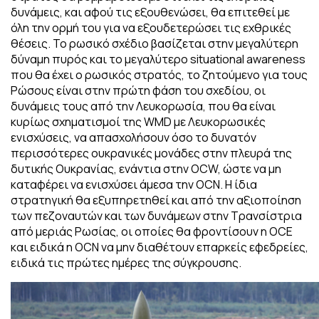
δυνάμεις, και αφού τις εξουθενώσει, θα επιτεθεί με
όλη την ορμή του για να εξουδετερώσει τις εχθρικές
θέσεις. Το ρωσικό σχέδιο βασίζεται στην μεγαλύτερη
δύναμη πυρός και το μεγαλύτερο situational awareness
που θα έχει ο ρωσικός στρατός, το ζητούμενο για τους
Ρώσους είναι στην πρώτη φάση του σχεδίου, οι
δυνάμεις τους από την Λευκορωσία, που θα είναι
κυρίως σχηματισμοί της WMD με Λευκορωσικές
ενισχύσεις, να απασχολήσουν όσο το δυνατόν
περισσότερες ουκρανικές μονάδες στην πλευρά της
δυτικής Ουκρανίας, ενάντια στην OCW, ώστε να μη
καταφέρει να ενισχύσει άμεσα την OCN. Η ίδια
στρατηγική θα εξυπηρετηθεί και από την αξιοποίηση
των πεζοναυτών και των δυνάμεων στην Τρανσίστρια
από μεριάς Ρωσίας, οι οποίες θα φροντίσουν η OCE
και ειδικά η OCN να μην διαθέτουν επαρκείς εφεδρείες,
ειδικά τις πρώτες ημέρες της σύγκρουσης.