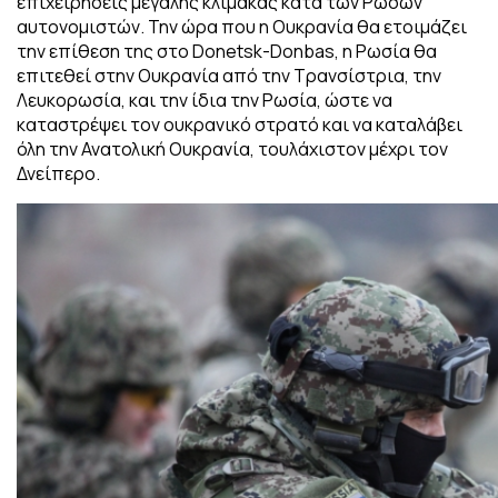
επιχειρήσεις μεγάλης κλίμακας κατά των Ρώσων
αυτονομιστών. Την ώρα που η Ουκρανία θα ετοιμάζει
την επίθεση της στο Donetsk-Donbas, η Ρωσία θα
επιτεθεί στην Ουκρανία από την Τρανσίστρια, την
Λευκορωσία, και την ίδια την Ρωσία, ώστε να
καταστρέψει τον ουκρανικό στρατό και να καταλάβει
όλη την Ανατολική Ουκρανία, τουλάχιστον μέχρι τον
Δνείπερο.