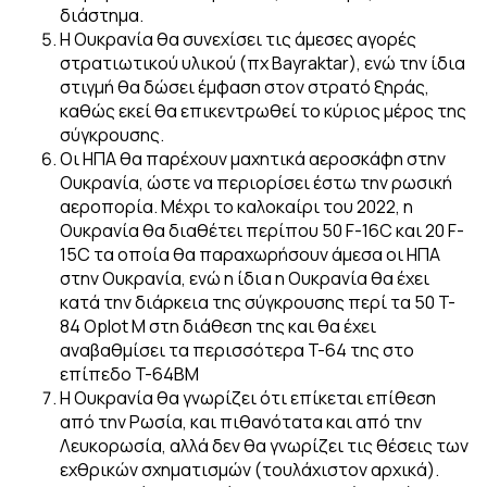
διάστημα.
Η Ουκρανία θα συνεχίσει τις άμεσες αγορές
στρατιωτικού υλικού (πχ Bayraktar), ενώ την ίδια
στιγμή θα δώσει έμφαση στον στρατό ξηράς,
καθώς εκεί θα επικεντρωθεί το κύριος μέρος της
σύγκρουσης.
Οι ΗΠΑ θα παρέχουν μαχητικά αεροσκάφη στην
Ουκρανία, ώστε να περιορίσει έστω την ρωσική
αεροπορία. Μέχρι το καλοκαίρι του 2022, η
Ουκρανία θα διαθέτει περίπου 50 F-16C και 20 F-
15C τα οποία θα παραχωρήσουν άμεσα οι ΗΠΑ
στην Ουκρανία, ενώ η ίδια η Ουκρανία θα έχει
κατά την διάρκεια της σύγκρουσης περί τα 50 T-
84 Oplot M στη διάθεση της και θα έχει
αναβαθμίσει τα περισσότερα T-64 της στο
επίπεδο T-64BM
Η Ουκρανία θα γνωρίζει ότι επίκεται επίθεση
από την Ρωσία, και πιθανότατα και από την
Λευκορωσία, αλλά δεν θα γνωρίζει τις θέσεις των
εχθρικών σχηματισμών (τουλάχιστον αρχικά).