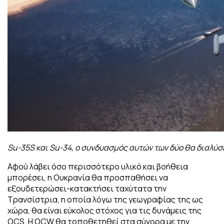
Su-35S και Su-34, ο συνδυασμός αυτών των δύο θα διαλύ
Αφού λάβει όσο περισσότερο υλικό και βοήθεια
μπορέσει, η Ουκρανία θα προσπαθήσει να
εξουδετερώσει-κατακτήσει ταχύτατα την
Τρανσίστρια, η οποία λόγω της γεωγραφίας της ως
χώρα, θα είναι εύκολος στόχος για τις δυνάμεις της
OCS. Η OCW θα τοποθετηθεί στα σύνορα με την