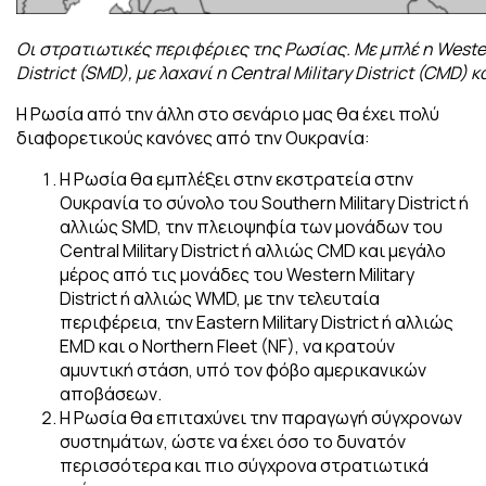
Οι στρατιωτικές περιφέριες της Ρωσίας. Με μπλέ η Western 
District (SMD), με λαχανί η Central Military District (CMD) 
Η Ρωσία από την άλλη στο σενάριο μας θα έχει πολύ
διαφορετικούς κανόνες από την Ουκρανία:
Η Ρωσία θα εμπλέξει στην εκστρατεία στην
Ουκρανία το σύνολο του Southern Military District ή
αλλιώς SMD, την πλειοψηφία των μονάδων του
Central Military District ή αλλιώς CMD και μεγάλο
μέρος από τις μονάδες του Western Military
District ή αλλιώς WMD, με την τελευταία
περιφέρεια, την Eastern Military District ή αλλιώς
EMD και ο Northern Fleet (NF), να κρατούν
αμυντική στάση, υπό τον φόβο αμερικανικών
αποβάσεων.
Η Ρωσία θα επιταχύνει την παραγωγή σύγχρονων
συστημάτων, ώστε να έχει όσο το δυνατόν
περισσότερα και πιο σύγχρονα στρατιωτικά