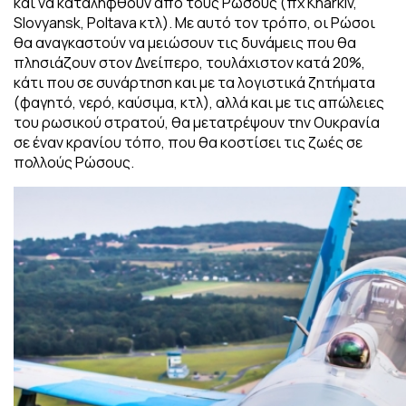
και να καταληφθούν από τους Ρώσους (πχ Kharkiv,
Slovyansk, Poltava κτλ). Με αυτό τον τρόπο, οι Ρώσοι
θα αναγκαστούν να μειώσουν τις δυνάμεις που θα
πλησιάζουν στον Δνείπερο, τουλάχιστον κατά 20%,
κάτι που σε συνάρτηση και με τα λογιστικά ζητήματα
(φαγητό, νερό, καύσιμα, κτλ), αλλά και με τις απώλειες
του ρωσικού στρατού, θα μετατρέψουν την Ουκρανία
σε έναν κρανίου τόπο, που θα κοστίσει τις ζωές σε
πολλούς Ρώσους.