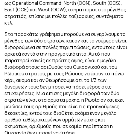
ως Operational Command: North (OCN), South (OCS),
East (OCE) και West (OCW), σχηματισμοί στο μέγεθος
στρατιάς, επίσης με πολλές ταξιαρχίες, συντάγματα
κτλ.
Στο παρακάτω γράφημα μπορούμε να συγκρίνουμε το
μέγεθος των δύο στρατών, και αν και τα νούμερα είναι
διφορούμενα σε πολλές περιπτώσεις, εντούτοις είναι
αρκετά κοντά στην πραγματικότητα. Αυτό που
παρατηρεί κανείς εκ πρώτης όψης, είναι η μεγάλη
διαφορά στους αριθμούς του Ουκρανικού και του
Ρωσικού στρατού, με τους Ρώσους να έχουν το πάνω
χέρι, ακόμα και αν θεωρήσουμε ότι το 1/3 των
δυνάμεων τους δεν μπορεί να πάρει μέρος στις
επιχειρήσεις. Μια επίσης μεγάλη διαφορά των δύο
στρατών είναι στα άρματα μάχης, η Ρωσία αν και έχει
μειώσει τους αριθμούς που είχε τις προηγούμενες
δεκαετίες, εντούτοις διαθέτει ακόμα έναν μεγάλο
αριθμό τεθωρακισμένων αρμάτων μάχης και
οχημάτων, αριθμούς που σε καμία περίπτωση η
Ουκρανία δεν μπορεί να φτάσει.