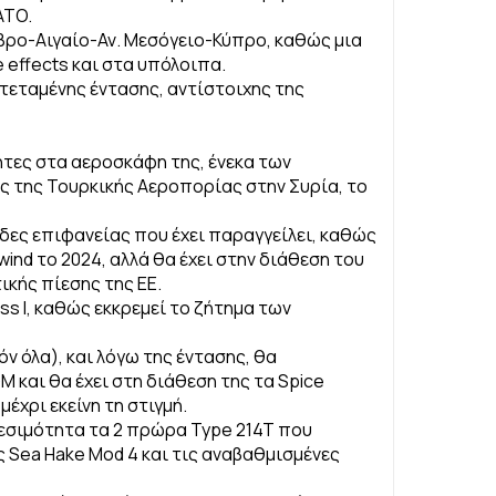
ATO.
βρο-Αιγαίο-Αν. Μεσόγειο-Κύπρο, καθώς μια
 effects και στα υπόλοιπα.
εταμένης έντασης, αντίστοιχης της
ητες στα αεροσκάφη της, ένεκα των
ις της Τουρκικής Αεροπορίας στην Συρία, το
άδες επιφανείας που έχει παραγγείλει, καθώς
wind το 2024, αλλά θα έχει στην διάθεση του
ικής πίεσης της ΕΕ.
ss I, καθώς εκκρεμεί το ζήτημα των
όν όλα), και λόγω της έντασης, θα
και θα έχει στη διάθεση της τα Spice
μέχρι εκείνη τη στιγμή.
θεσιμότητα τα 2 πρώρα Type 214T που
ες Sea Hake Mod 4 και τις αναβαθμισμένες