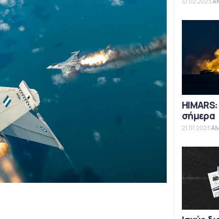
12.02.2023
Α
HIMARS:
σήμερα
21.01.2023
Α