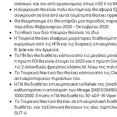
σχέσεων, και όχι από οργανισμούς όπως η ΕΕ ή το N
Η σύγκρουση θα είναι πολύ σύντομη και θα αφορά Έ
σύγκρουση σε ένα από αυτά τα μέτωπα θα έχει ripple
Θα θεωρήσουμε ότι θα υπάρξει μια περίοδος παρατ
περιόδου Φεβρουαρίου 2020 – Οκτωβρίου 2020.
Το ηθικό των δύο πλευρών θα είναι το ίδιο.
Η Τουρκία θα έχει ελαφρώς μικρότερες διαθεσιμότ
κυρώσεων από τις ΗΠΑ και τις διαρκείς επιχειρήσε
Β. Ιράκ και την Αρμενία.
Το ΠΝ δεν θα διαθέτει κάποια από τις μεγάλες μον
η πρώτη FDI θα είναι έτοιμη το 2025 και η πρώτη Go
τις 2 ολλανδικές φρεγάτες κλάσης Μ, λόγω της πολιτ
Το Τουρκικό Ναυτικό δεν θα έχει κάποια από τις Cla
αντιαεροπορικών πυραύλων του.
Η ΠΑ θα διαθέτει επιχειρησιακά τα Rafale της (σχεδ
καθυστερήσει η απόσυρση των Mirage 2000 EGM/BGM 
1000/2000. Επίσης η ΠΑ θα διαθέτει 30-40 F-16 Viper 
Το Τουρκικό Ναυτικό θα έχει σε επιχειρησιακή δια
διαθέτει, και τα Ελληνικά θα έχουν τις νέες τορπίλ
SUT-4.