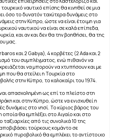
υτικές επιχειρήσεις στο Καστελόριζο και
 τουρκικό ναυτικό επίσης θα κινηθεί σε μια
ει όσο το δυνατόν ταχύτερα δυνάμεις στο
άμεις στην Κύπρο, ώστε να είναι έτοιμη για
ρκικού ναυτικού να είναι σε καλά επίπεδα,
ρκία, και αν και δεν θα την βοηθήσει, θα της
ου μας.
baros και 2 Gabya), 4 κορβέτες (2 Ada και 2
λεισμό του συμπλέγματος, ενώ πιθανόν να
χρειάζεται να μπορούν να χτυπήσουν και με
μη που θα στείλει η Τουρκία στο
βολής στην Κύπρο, το καλοκαίρι του 1974.
ναι απασχολημένη ως επί το πλείστο στη
άκη και στην Κύπρο, ώστε να ενισχυθεί η
ές δυνάμεις στο νησί. Το κύριος βάρος του
η οποία θα εμπλέξει στο Αιγαίο και στο
 ταξιαρχίες από τις συνολικά 10 της
α αποβιβάσει τούρκους κομάντο σε
υρκικό πυροβολικό θα εμπλέκει το αντίστοιχο