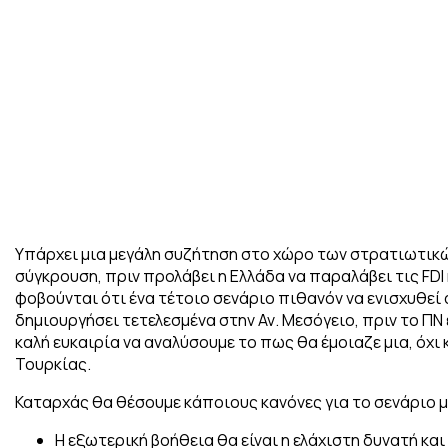
Υπάρχει μια μεγάλη συζήτηση στο χώρο των στρατιωτικώ
σύγκρουση, πριν προλάβει η Ελλάδα να παραλάβει τις FDI 
φοβούνται ότι ένα τέτοιο σενάριο πιθανόν να ενισχυθεί 
δημιουργήσει τετελεσμένα στην Αν. Μεσόγειο, πριν το ΠΝ
καλή ευκαιρία να αναλύσουμε το πως θα έμοιαζε μια, όχι
Τουρκίας.
Καταρχάς θα θέσουμε κάποιους κανόνες για το σενάριο μ
Η εξωτερική βοήθεια θα είναι η ελάχιστη δυνατή κ