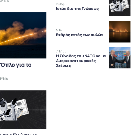
ΜΥΝΑ
2:05 μμ
Ισχύς δια της Γνώσεως
5:14 μμ
Εχθρός εντός των πυλών
7:17 μμ
Η Σύνοδος του ΝΑΤΟ και οι
Αμερικανοτουρκικές
 Όπλο για το
Σχέσεις
ΜΥΝΑ