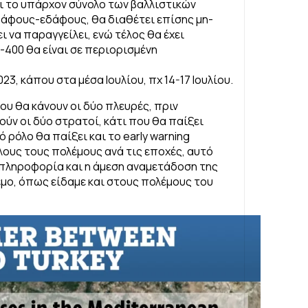
αι το υπάρχον σύνολο των βαλλιστικών
δάφους-εδάφους, θα διαθέτει επίσης μη-
ι να παραγγείλει, ενώ τέλος θα έχει
400 θα είναι σε περιορισμένη
23, κάπου στα μέσα Ιουλίου, πχ 14-17 Ιουλίου.
που θα κάνουν οι δύο πλευρές, πριν
ύν οι δύο στρατοί, κάτι που θα παίξει
 ρόλο θα παίξει και το early warning
όλους τους πολέμους ανά τις εποχές, αυτό
Η πληροφορία και η άμεση αναμετάδοση της
εμο, όπως είδαμε και στους πολέμους του