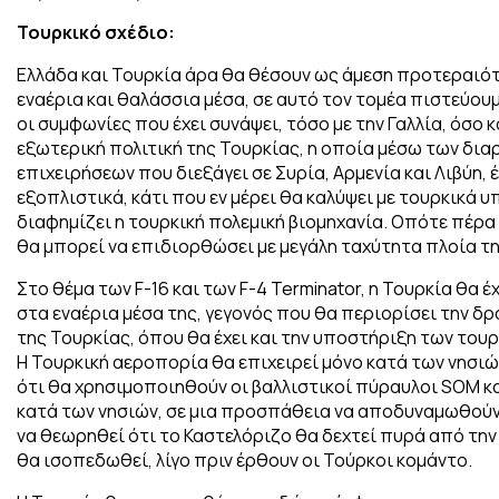
Τουρκικό σχέδιο:
Ελλάδα και Τουρκία άρα θα θέσουν ως άμεση προτεραιότ
εναέρια και θαλάσσια μέσα, σε αυτό τον τομέα πιστεύουμ
οι συμφωνίες που έχει συνάψει, τόσο με την Γαλλία, όσο κ
εξωτερική πολιτική της Τουρκίας, η οποία μέσω των δια
επιχειρήσεων που διεξάγει σε Συρία, Αρμενία και Λιβύη,
εξοπλιστικά, κάτι που εν μέρει θα καλύψει με τουρκικά 
διαφημίζει η τουρκική πολεμική βιομηχανία. Οπότε πέρα 
θα μπορεί να επιδιορθώσει με μεγάλη ταχύτητα πλοία τη
Στο θέμα των F-16 και των F-4 Terminator, η Τουρκία θα
στα εναέρια μέσα της, γεγονός που θα περιορίσει την δρ
της Τουρκίας, όπου θα έχει και την υποστήριξη των του
Η Τουρκική αεροπορία θα επιχειρεί μόνο κατά των νησιώ
ότι θα χρησιμοποιηθούν οι βαλλιστικοί πύραυλοι SOM κ
κατά των νησιών, σε μια προσπάθεια να αποδυναμωθούν 
να θεωρηθεί ότι το Καστελόριζο θα δεχτεί πυρά από την
θα ισοπεδωθεί, λίγο πριν έρθουν οι Τούρκοι κομάντο.