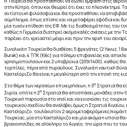
Η Τουρκία θα προσπαθήσει να δώσει έμφαση στις αερονα
στην Κύπρο, όπου και θεωρεί ότι έχει το πλεονέκτημα. Το
αντίστοιχη φιλοσοφία και θα προσπαθήσει να αποβιβάσ
σύμπλεγμα, όπως επίσης και να μεταφέρει εφόδια και δυν
μία τυχόν επίθεση της ΕΦ. Με τις διαθεσιμότητες του του
καθώς η Γερμανία διατηρεί ακόμα καλές σχέσεις με την Του
παρέχει ότι χρειαστεί μέχρι και πριν την αρχή του σεναρί
Συνολικά η Τουρκία θα διαθέσει 5 φρεγάτες (2 Yavuz, 1 Bar
Burak) και 4 ΤΠΚ (Kilic) για πόλεμο επιφανείας και αποκ
χρησιμοποιήσουν και 2 υποβρύχια (209/1400), καθώς θα 
τορπίλες, πέρα από πυραύλους. Συνολικά η ναυτική δύνα
Καστελόριζο θα είναι η μεγαλύτερη από την εποχή της εισ
η
Στο θέμα των χερσαίων επιχειρήσεων, η 3
Στρατιά θα εί
η
Συρία, οπότε η 2
Στρατιά θα αποσπάσει μονάδες στην Θρ
Τουρκική παρουσία στο νησί και να ενισχύσει τις τουρκικ
τουρκικού σχεδίου θα αναλάβει όμως η Στρατιά Αιγαίου, 
Καστελόριζο, τουλάχιστον 2 αερομεταφερόμενες/κομάντο
Τουρκίας, μία στο Καστελόριζο και μία ακόμα η οποία θ
βραχονησίδες σε ολόκληρο το Αιγαίο, την ώρα που το το