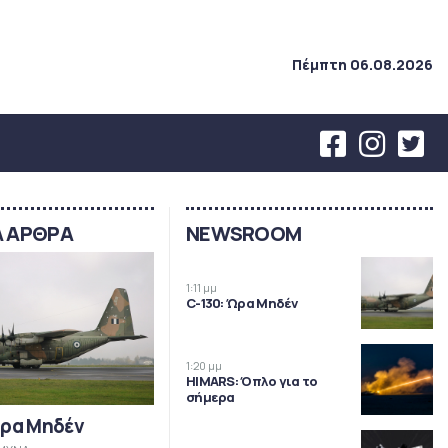
Πέμπτη 06.08.2026
Α ΑΡΘΡΑ
NEWSROOM
1:11 μμ
C-130: Ώρα Μηδέν
1:20 μμ
HIMARS: Όπλο για το
σήμερα
Ώρα Μηδέν