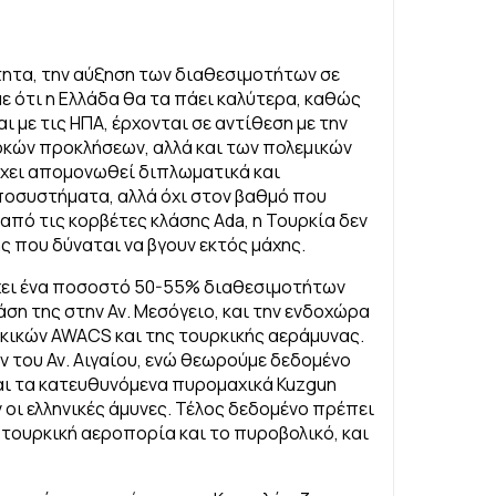
ητα, την αύξηση των διαθεσιμοτήτων σε
ε ότι η Ελλάδα θα τα πάει καλύτερα, καθώς
αι με τις ΗΠΑ, έρχονται σε αντίθεση με την
ρκών προκλήσεων, αλλά και των πολεμικών
 έχει απομονωθεί διπλωματικά και
υποσυστήματα, αλλά όχι στον βαθμό που
από τις κορβέτες κλάσης Ada, η Τουρκία δεν
ς που δύναται να βγουν εκτός μάχης.
 έχει ένα ποσοστό 50-55% διαθεσιμοτήτων
άση της στην Αν. Μεσόγειο, και την ενδοχώρα
ρκικών AWACS και της τουρκικής αεράμυνας.
ν του Αν. Αιγαίου, ενώ θεωρούμε δεδομένο
αι τα κατευθυνόμενα πυρομαχικά Kuzgun
οι ελληνικές άμυνες. Τέλος δεδομένο πρέπει
 τουρκική αεροπορία και το πυροβολικό, και