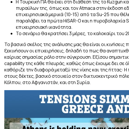
Η Τουρκική ΠΑ θα έχει στη διάθεση της το Kuzgun κ
πυραύλων της, όπως και τον Atmaca στην έκδοση ε
επιχειρησιακά μερικά (10-15) από τα Su-25 που θέλε
παραλάβει τα πρώτα HiSAR-O και η πυροβολαρχία S-
επιχειρησιακή ικανότητα.
Το σενάριο θα κρατήσει 3 μέρες, το καλοκαίρι του 20
Το βασικό σκέλος της ανάλυσης μας θα είναι οι κινήσεις 
ξεκινήσουν οι επιχειρήσεις, δηλαδή το πως θα αναπτυχθο
καίριας σημασίας ρόλο στην σύγκρουση. Εξίσου σημαντικό
capability της κάθε πλευράς, καθώς όπως έχουμε δει σε 
καθόριζε την διαφορά μεταξύ της νίκης και της ήττας: 
στους δέκτες, βασικό στοιχείο στον δικτυοκεντρικό πόλ
Κόλπου, στο Αφγανιστάν, και στη Συρία.