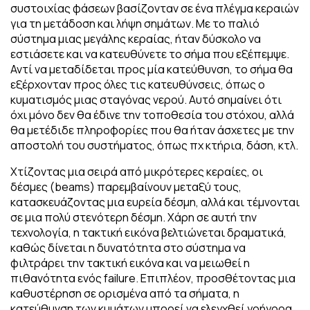
συστοιχίας φάσεων βασίζονταν σε ένα πλέγμα κεραιών
για τη μετάδοση και λήψη σημάτων. Με το παλιό
σύστημα μιας μεγάλης κεραίας, ήταν δύσκολο να
εστιάσετε και να κατευθύνετε το σήμα που εξέπεμψε.
Αντί να μεταδίδεται προς μία κατεύθυνση, το σήμα θα
εξέρχονταν προς όλες τις κατευθύνσεις, όπως ο
κυματισμός μιας σταγόνας νερού. Αυτό σημαίνει ότι
όχι μόνο δεν θα έδινε την τοποθεσία του στόχου, αλλά
θα μετέδιδε πληροφορίες που θα ήταν άσχετες με την
αποστολή του συστήματος, όπως πχ κτήρια, δάση, κτλ.
Χτίζοντας μια σειρά από μικρότερες κεραίες, οι
δέσμες (beams) παρεμβαίνουν μεταξύ τους,
κατασκευάζοντας μια ευρεία δέσμη, αλλά και τέμνονται
σε μια πολύ στενότερη δέσμη. Χάρη σε αυτή την
τεχνολογία, η τακτική εικόνα βελτιώνεται δραματικά,
καθώς δίνεται η δυνατότητα στο σύστημα να
φιλτράρει την τακτική εικόνα και να μειωθεί η
πιθανότητα ενός failure. Επιπλέον, προσθέτοντας μια
καθυστέρηση σε ορισμένα από τα σήματα, η
κατεύθυνση των κυμάτων μπορεί να ελεγχθεί γρήγορα