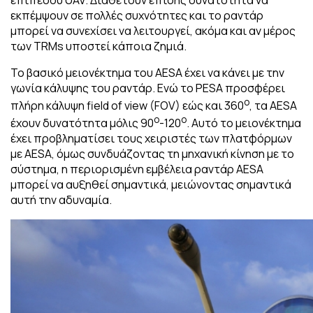
επιπέδου UAV. Διαθέτουν επίσης δυνατότητα να
εκπέμψουν σε πολλές συχνότητες και το ραντάρ
μπορεί να συνεχίσει να λειτουργεί, ακόμα και αν μέρος
των TRMs υποστεί κάποια ζημιά.
Το βασικό μειονέκτημα του AESA έχει να κάνει με την
γωνία κάλυψης του ραντάρ. Ενώ το PESA προσφέρει
ο
πλήρη κάλυψη field of view (FOV) εώς και 360
, τα AESA
ο
ο
έχουν δυνατότητα μόλις 90
-120
. Αυτό το μειονέκτημα
έχει προβληματίσει τους χειριστές των πλατφόρμων
με AESA, όμως συνδυάζοντας τη μηχανική κίνηση με το
σύστημα, η περιορισμένη εμβέλεια ραντάρ AESA
μπορεί να αυξηθεί σημαντικά, μειώνοντας σημαντικά
αυτή την αδυναμία.