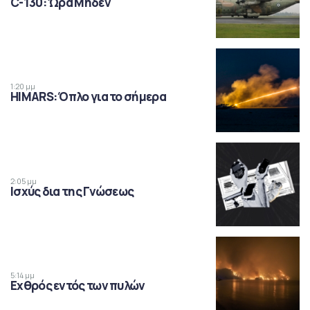
C-130: Ώρα Μηδέν
1:20 μμ
HIMARS: Όπλο για το σήμερα
2:05 μμ
Ισχύς δια της Γνώσεως
5:14 μμ
Εχθρός εντός των πυλών