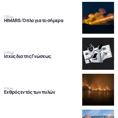
1:20 μμ
HIMARS: Όπλο για το σήμερα
2:05 μμ
Ισχύς δια της Γνώσεως
5:14 μμ
Εχθρός εντός των πυλών