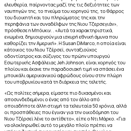
ελευθερία, παίρνοντας μαζί της τις δεξιότητες των
ναυπηγών της, το πνεύμα του χορηγού της, το θάρρος
του διοικητή και του πληρώματος της και την
περηφάνια των συναδέλφων της Νιου Τζερσεγιάν»,
πρόσθεσε η Μπόυκιν. . «Αυτά τα χαρακτηριστικά,
ενωμένα, δημιουργούν μια ισχυρή εθνική άμυνα που
καθορίζει την Αμερική». Η Susan DiMarco, η οποία είναι
κάτοικος του Νιου Τζέρσεϊ, συνταξιούχος
οδοντίατρος και σύζυγος του πρώην υπουργού
Εσωτερικής Ασφάλειας Jeh Johnson, είναι χορηγός του
πλοίου και έκανε την παραδοσιακή τιμή να σπάσει ένα
μπουκάλι αμερικανικού αφρώδους οίνου στην πλώρη
του υποβρυχίου κατά τη διάρκεια της τελετής.
«Ως πολίτες σήμερα, είμαστε πιο διχασμένοι και
αποσυνδεδεμένοι ο ένας από τον άλλο από
οποιαδήποτε άλλη στιγμή τα τελευταία 50 χρόνια, αλλά
οι προσπάθειες που έγιναν για την οικοδόμηση του
Νιου Τζέρσεϊ λένε το αντίθετο», είπε ο Ντι Μάρκο. «Για
να ολοκληρωθεί αυτό το μεγάλο πλοίο πρέπει να