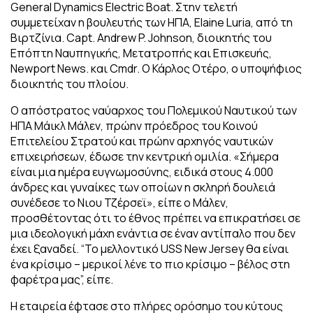
General Dynamics Electric Boat. Στην τελετή
συμμετείχαν η βουλευτής των ΗΠΑ, Elaine Luria, από τη
Βιρτζίνια. Capt. Andrew P. Johnson, διοικητής του
Επόπτη Ναυπηγικής, Μετατροπής και Επισκευής,
Newport News. και Cmdr. Ο Κάρλος Οτέρο, ο υποψήφιος
διοικητής του πλοίου.
Ο απόστρατος ναύαρχος του Πολεμικού Ναυτικού των
ΗΠΑ Μάικλ Μάλεν, πρώην πρόεδρος του Κοινού
Επιτελείου Στρατού και πρώην αρχηγός ναυτικών
επιχειρήσεων, έδωσε την κεντρική ομιλία. «Σήμερα
είναι μια ημέρα ευγνωμοσύνης, ειδικά στους 4.000
άνδρες και γυναίκες των οποίων η σκληρή δουλειά
συνέδεσε το Νιου Τζέρσεϊ», είπε ο Μάλεν,
προσθέτοντας ότι το έθνος πρέπει να επικρατήσει σε
μια ιδεολογική μάχη ενάντια σε έναν αντίπαλο που δεν
έχει ξαναδεί. “Το μελλοντικό USS New Jersey θα είναι
ένα κρίσιμο – μερικοί λένε το πιο κρίσιμο – βέλος στη
φαρέτρα μας”, είπε.
Η εταιρεία έφτασε στο πλήρες ορόσημο του κύτους