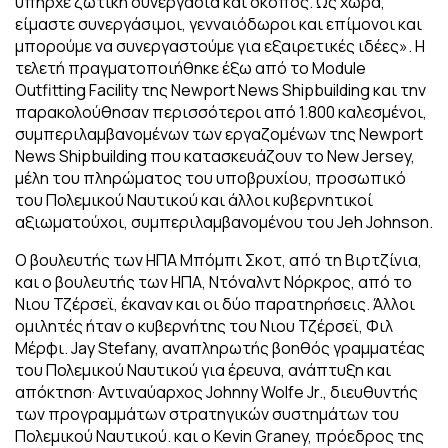
υπήρχε ζωτική συνεργασία και σκοπός. Ως χώρα,
είμαστε συνεργάσιμοι, γενναιόδωροι και επίμονοι και
μπορούμε να συνεργαστούμε για εξαιρετικές ιδέες». Η
τελετή πραγματοποιήθηκε έξω από το Module
Outfitting Facility της Newport News Shipbuilding και την
παρακολούθησαν περισσότεροι από 1.800 καλεσμένοι,
συμπεριλαμβανομένων των εργαζομένων της Newport
News Shipbuilding που κατασκευάζουν το New Jersey,
μέλη του πληρώματος του υποβρυχίου, προσωπικό
του Πολεμικού Ναυτικού και άλλοι κυβερνητικοί
αξιωματούχοι, συμπεριλαμβανομένου του Jeh Johnson.
Ο βουλευτής των ΗΠΑ Μπόμπι Σκοτ, από τη Βιρτζίνια,
και ο βουλευτής των ΗΠΑ, Ντόναλντ Νόρκρος, από το
Νιου Τζέρσεϊ, έκαναν και οι δύο παρατηρήσεις. Άλλοι
ομιλητές ήταν ο κυβερνήτης του Νιου Τζέρσεϊ, Φιλ
Μέρφι. Jay Stefany, αναπληρωτής βοηθός γραμματέας
του Πολεμικού Ναυτικού για έρευνα, ανάπτυξη και
απόκτηση· Αντιναύαρχος Johnny Wolfe Jr., διευθυντής
των προγραμμάτων στρατηγικών συστημάτων του
Πολεμικού Ναυτικού. και ο Kevin Graney, πρόεδρος της