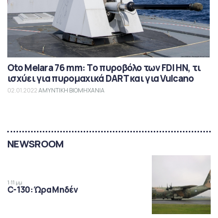
Oto Melara 76 mm: Το πυροβόλο των FDI HN, τι
ισχύει για πυρομαχικά DART και για Vulcano
02.01.2022
ΑΜΥΝΤΙΚΗ ΒΙΟΜΗΧΑΝΙΑ
NEWSROOM
1:11 μμ
C-130: Ώρα Μηδέν