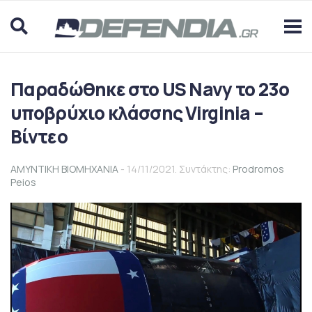
Παραδώθηκε στο US Navy το 23ο
υποβρύχιο κλάσσης Virginia –
Βίντεο
ΑΜΥΝΤΙΚΗ ΒΙΟΜΗΧΑΝΙΑ
- 14/11/2021. Συντάκτης:
Prodromos
Peios