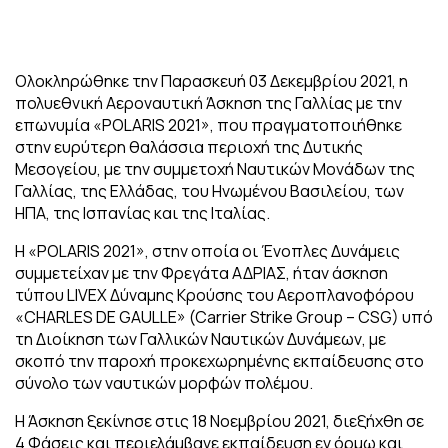
Ολοκληρώθηκε την Παρασκευή 03 Δεκεμβρίου 2021, η
πολυεθνική Αεροναυτική Άσκηση της Γαλλίας με την
επωνυμία «POLARIS 2021», που πραγματοποιήθηκε
στην ευρύτερη θαλάσσια περιοχή της Δυτικής
Μεσογείου, με την συμμετοχή Ναυτικών Μονάδων της
Γαλλίας, της Ελλάδας, του Ηνωμένου Βασιλείου, των
ΗΠΑ, της Ισπανίας και της Ιταλίας.
Η «POLARIS 2021», στην οποία οι Ένοπλες Δυνάμεις
συμμετείχαν με την Φρεγάτα ΑΔΡΙΑΣ, ήταν άσκηση
τύπου LIVEX Δύναμης Κρούσης του Αεροπλανοφόρου
«CHARLES DE GAULLE» (Carrier Strike Group – CSG) υπό
τη Διοίκηση των Γαλλικών Ναυτικών Δυνάμεων, με
σκοπό την παροχή προκεχωρημένης εκπαίδευσης στο
σύνολο των ναυτικών μορφών πολέμου.
Η Άσκηση ξεκίνησε στις 18 Νοεμβρίου 2021, διεξήχθη σε
4 Φάσεις και περιελάμβανε εκπαίδευση εν όρμω και