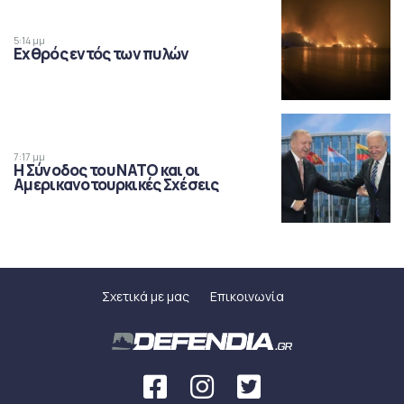
5:14 μμ
Εχθρός εντός των πυλών
7:17 μμ
Η Σύνοδος του ΝΑΤΟ και οι
Αμερικανοτουρκικές Σχέσεις
Σχετικά με μας
Επικοινωνία