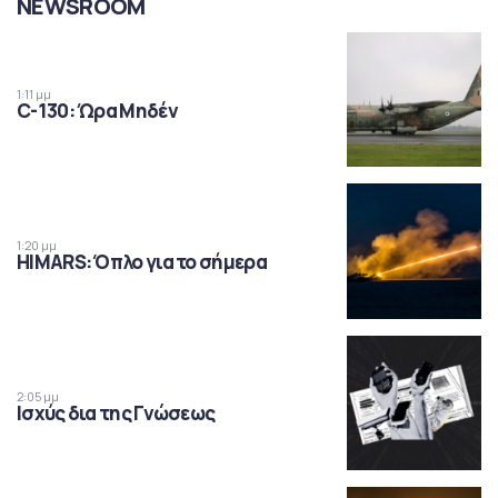
NEWSROOM
1:11 μμ
C-130: Ώρα Μηδέν
1:20 μμ
HIMARS: Όπλο για το σήμερα
2:05 μμ
Ισχύς δια της Γνώσεως