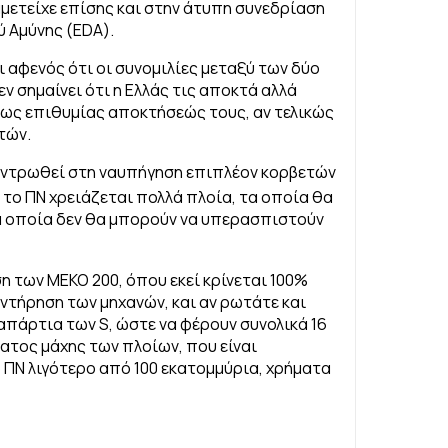
μετείχε επίσης και στην άτυπη συνεδρίαση
 Αμύνης (EDA).
 αφενός ότι οι συνομιλίες μεταξύ των δύο
ν σημαίνει ότι η Ελλάς τις αποκτά αλλά
εως επιθυμίας αποκτήσεώς τους, αν τελικώς
τών.
ικεντρωθεί στη ναυπήγηση επιπλέον κορβετών
 το ΠΝ χρειάζεται πολλά πλοία, τα οποία θα
τα οποία δεν θα μπορούν να υπερασπιστούν
ση των ΜΕΚΟ 200, όπου εκεί κρίνεται 100%
ντήρηση των μηχανών, και αν ρωτάτε και
απάρτια των S, ώστε να φέρουν συνολικά 16
ατος μάχης των πλοίων, που είναι
ΠΝ λιγότερο από 100 εκατομμύρια, χρήματα