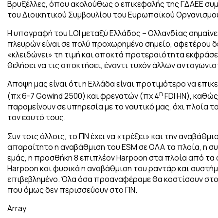
Βρυξέλλες, όπου ακολούθως ο επικεφαλής της ΓΔΑΕΕ συμ
του Διοικητικού Συμβουλίου του Ευρωπαϊκού Οργανισμού
Η υπογραφή του LOI μεταξύ Ελλάδος – Ολλανδίας σημαίνει
πλευρών είναι σε πολύ προχωρημένο σημείο, αφετέρου δε
«κλειδώνει» τη τιμή και αποκτά προτεραιότητα εκφράσ
θελήσει να τις αποκτήσει, έναντι τυχόν άλλων ανταγωνισ
Άποψη μας είναι ότι η Ελλάδα είναι προτιμότερο να επ
η
(πχ 6-7 Gowind 2500) και φρεγατών (πχ 4
FDI HN), καθώς
παραμείνουν σε υπηρεσία με το ναυτικό μας, όχι πλοία 
τον εαυτό τους.
Συν τοις άλλοις, το ΠΝ έχει να «τρέξει» και την αναβάθμι
απαραίτητο η αναβάθμιση του ESM σε ΟΛΑ τα πλοία, η συ
εμάς, η προσθήκη 8 επιπλέον Harpoon στα πλοία από τα 
Harpoon και φυσικά η αναβάθμιση του ραντάρ και συστήμ
επιβεβλημένο. Όλα όσα προαναφέραμε θα κοστίσουν στο 
που όμως δεν περισσεύουν στο ΠΝ.
Array