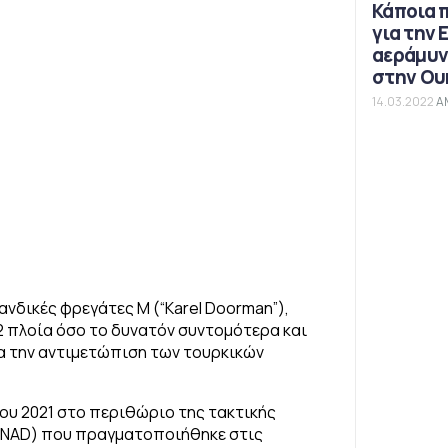
Κάποια 
για την 
αεράμυν
στην Ου
14.03.2022
Α
λλανδικές φρεγάτες M (“Karel Doorman”),
2 πλοία όσο το δυνατόν συντομότερα και
α την αντιμετώπιση των τουρκικών
ου 2021 στο περιθώριο της τακτικής
CNAD) που πραγματοποιήθηκε στις