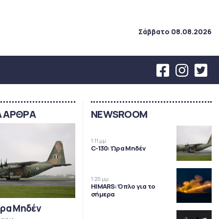
Σάββατο 08.08.2026
Α ΑΡΘΡΑ
NEWSROOM
1:11 μμ
C-130: Ώρα Μηδέν
1:20 μμ
HIMARS: Όπλο για το
σήμερα
Ώρα Μηδέν