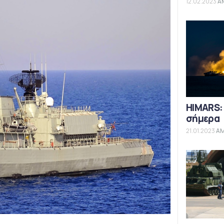
12.02.2023
Α
HIMARS:
σήμερα
21.01.2023
Α