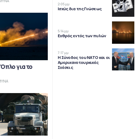
ΜΥΝΑ
2:05 μμ
Ισχύς δια της Γνώσεως
5:14 μμ
Εχθρός εντός των πυλών
7:17 μμ
Η Σύνοδος του ΝΑΤΟ και οι
Αμερικανοτουρκικές
 Όπλο για το
Σχέσεις
ΜΥΝΑ