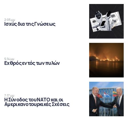
2:05 μμ
Ισχύς δια της Γνώσεως
5:14 μμ
Εχθρός εντός των πυλών
7:17 μμ
Η Σύνοδος του ΝΑΤΟ και οι
Αμερικανοτουρκικές Σχέσεις