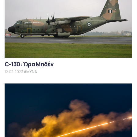
C-130: Ώρα Μηδέν
12.02.2023
ΑΜΥΝΑ