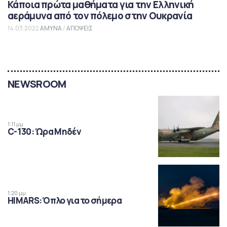
Κάποια πρώτα μαθήματα για την Ελληνική
αεράμυνα από τον πόλεμο στην Ουκρανία
14.03.2022
ΑΜΥΝΑ
/
ΑΠΟΨΕΙΣ
NEWSROOM
1:11 μμ
C-130: Ώρα Μηδέν
1:20 μμ
HIMARS: Όπλο για το σήμερα