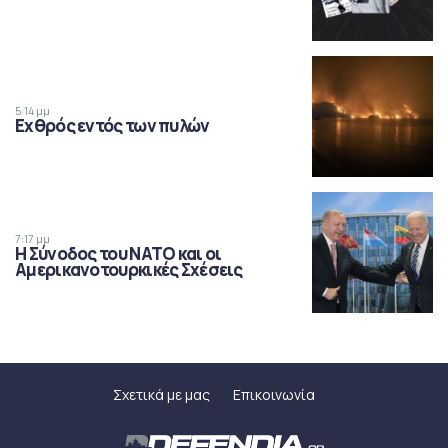
5:14 μμ
Εχθρός εντός των πυλών
7:17 μμ
Η Σύνοδος του ΝΑΤΟ και οι
Αμερικανοτουρκικές Σχέσεις
Σχετικά με μας
Επικοινωνία