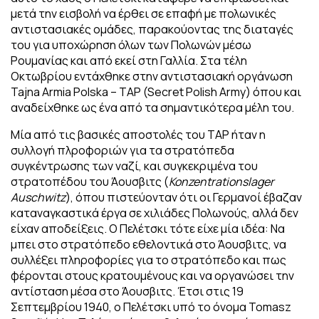
μετά την εισβολή να έρθει σε επαφή με πολωνικές
αντιστασιακές ομάδες, παρακούοντας της διαταγές
του για υποχώρηση όλων των Πολωνών μέσω
Ρουμανίας και από εκεί στη Γαλλία. Στα τέλη
Οκτωβρίου εντάχθηκε στην αντιστασιακή οργάνωση
Tajna Armia Polska – TAP (Secret Polish Army) όπου και
αναδείχθηκε ως ένα από τα σημαντικότερα μέλη του.
Μία από τις βασικές αποστολές του TAP ήταν η
συλλογή πλροφοριών για τα στρατόπεδα
συγκέντρωσης των ναζί, και συγκεκριμένα του
στρατοπέδου του Άουσβιτς (
Konzentrationslager
Auschwitz
), όπου πιστεύονταν ότι οι Γερμανοί έβαζαν
καταναγκαστικά έργα σε χιλιάδες Πολωνούς, αλλά δεν
είχαν αποδείξεις. Ο Πελέτσκι τότε είχε μία ιδέα: Να
μπει στο στρατόπεδο εθελοντικά στο Άουσβιτς, να
συλλέξει πληροφορίες για το στρατόπεδο και πως
φέρονται στους κρατουμένους και να οργανώσει την
αντίσταση μέσα στο Άουσβιτς. Έτσι στις 19
Σεπτεμβρίου 1940, ο Πελέτσκι υπό το όνομα Tomasz