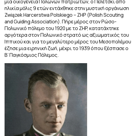
μία οικογένεια Πολωνών πατριωτών, ο Πελέτσκι από
ηλικία μόλις 9 ετών εντάχθηκε στην μυστική οργάνωση
Związek Harcerstwa Polskiego – ZHP (Polish Scouting
and Guiding Association). Πήρε μέρος στον Ρώσο-
Πολωνικό πόλεμο του 1920 με το ZHP, κατατάχτηκε
αργότερα στον Πολωνικό στρατό ως αξιωματικός του
Ιππικού και για το μεγαλύτερο μέρος του Μεσοπολέμου
έζησε μια ειρηνική ζωή, μέχρι το 1939 όπου ξέσπασε ο
Β’ Παγκόσμιος Πόλεμος.