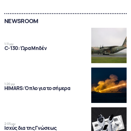
NEWSROOM
1:11 μμ
C-130: Ώρα Μηδέν
1:20 μμ
HIMARS: Όπλο για το σήμερα
2:05 μμ
Ισχύς δια της Γνώσεως