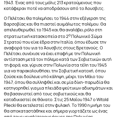
1943. Ένας από τους μόλις 213 κρατούμενους που
κατάφεραν ποτέ να αποδράσουν από το Άουσβιτς.
Ο Πελέτσκι θα πολεμήσει το 1944 στην εξέγερση της
Βαρσοβίας και θα πιαστεί αιχμάλωτος πολέμου. Θα
απελευθερωθεί το 1945 και θα αναλάβει ρόλο στη
ο
στρατιωτική κατασκοπεία στο 2
Πολωνικό Σώμα
Στρατού που είχε έδρα στην Ιταλία, όπου έδωσε την
αναφορά του για το Άουσβιτς στους Βρετανούς. Ο
Πελέτσκι συνέχισε να έχει επαφή με την Πολωνική
αντίσταση μετά τον πόλεμο κατά των Σοβιετικών αυτή
τη φορά, και γύρισε στην Πολωνία στα τέλη του 1945
για να παρακολουθήσει την Σοβιετική κατοχή, όπου
ζούσε και δούλευε υπό κάληψη, μέχρι τον Μάιο του
1947, όπου θα συλληφθεί και σε μία δίκη-παρωδία θα
κατηγορηθεί για μια πλειάδα ψεύτικων αδικημάτων και
θα βασανιστεί από τους σοβιετικούς και θα
καταδικαστεί σε θάνατο. Στις 25 Μαΐου 1947 ο Witold
Pilecki θα εκτελεστεί στην φυλακή. Το 1990 η μνήμη του
θα αποκαταστάθηκε και σήμερα γιορτάζετε ως ένας
από τους μεγαλύτερους ήρωες της Πολωνίας.