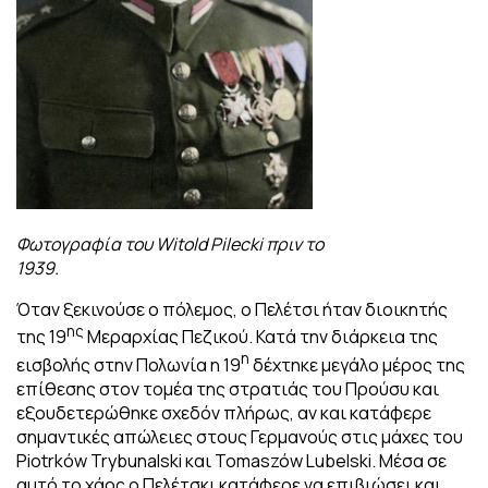
Φωτογραφία του Witold Pilecki πριν το
1939.
Όταν ξεκινούσε ο πόλεμος, ο Πελέτσι ήταν διοικητής
ης
της 19
Μεραρχίας Πεζικού. Κατά την διάρκεια της
η
εισβολής στην Πολωνία η 19
δέχτηκε μεγάλο μέρος της
επίθεσης στον τομέα της στρατιάς του Προύσυ και
εξουδετερώθηκε σχεδόν πλήρως, αν και κατάφερε
σημαντικές απώλειες στους Γερμανούς στις μάχες του
Piotrków Trybunalski και Tomaszów Lubelski. Μέσα σε
αυτό το χάος ο Πελέτσκι κατάφερε να επιβιώσει και