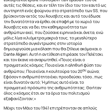
αυτές τις θέσεις, και εν τέλη τον ίδιο του τον εαυτό ως
συντηρητή ενός φούρνου στο στρατόπεδο των SS, που
βρίσκονταν εκτός του Άουσβιτς και αυτό του έδωσε
την δυνατότητα να έρθει σε επαφή με το χωριό του
Άουσβιτς και να δει την καθημερινότητα των
ανθρώπων εκεί, που ζούσανε ειρηνικά και άνετα, ενώ
μόλις λίγα χιλιόμετρα μακριά τους, το μεγαλύτερο
στρατόπεδο συγκέντρωσης στην ιστορία
δημιουργούσε μια κόλαση που θα ζήλευε ακόμα και ο
Dante Aligieri. Αυτή η αντίθεση επιρέασε τον Πελέτσκι
και τον έκανε να αναρωτηθεί «Ποιος είναι ο
πραγματικός κόσμος; Ποια είναι η αληθινή φύση του
ου
ανθρώπου; Ποια είναι η κουλτούρα του 20
αιώνα;
Εφόσον η ανθρωπότητα έχει προοδεύσει τόσο…πως
είναι δυνατόν αυτό; Ή μήπως αυτό είναι το
πραγματικό πρόσωπο της ανθρωπότητας; Θα ήταν
όλος ο κόσμος έτσι αν τα όρια του πολιτισμού
εξαφανίζονταν;»
Μέχρι τον Μάιο του 1941 επιτρέπονταν σε απλούς