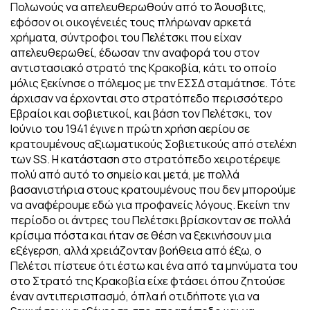
Πολωνούς να απελευθερωθούν από το Άουσβιτς,
εφόσον οι οικογένειές τους πλήρωναν αρκετά
χρήματα, σύντροφοι του Πελέτσκι που είχαν
απελευθερωθεί, έδωσαν την αναφορά του στον
αντιστασιακό στρατό της Κρακοβία, κάτι το οποίο
μόλις ξεκίνησε ο πόλεμος με την ΕΣΣΔ σταμάτησε. Τότε
άρχισαν να έρχονται στο στρατόπεδο περισσότερο
Εβραίοι και σοβιετικοί, και βάση τον Πελέτσκι, τον
Ιούνιο του 1941 έγινε η πρώτη χρήση αερίου σε
κρατουμένους αξιωματικούς Σοβιετικούς από στελέχη
των SS. Η κατάσταση στο στρατόπεδο χειροτέρεψε
πολύ από αυτό το σημείο και μετά, με πολλά
βασανιστήρια στους κρατουμένους που δεν μπορούμε
να αναφέρουμε εδώ για προφανείς λόγους. Εκείνη την
περίοδο οι άντρες του Πελέτσκι βρίσκονταν σε πολλά
κρίσιμα πόστα και ήταν σε θέση να ξεκινήσουν μια
εξέγερση, αλλά χρειάζονταν βοήθεια από έξω, ο
Πελέτσι πίστευε ότι έστω και ένα από τα μηνύματα του
στο Στρατό της Κρακοβία είχε φτάσει όπου ζητούσε
έναν αντιπερισπασμό, όπλα ή οτιδήποτε για να