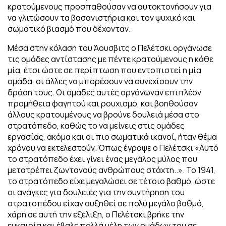
κρατούμενους προσπαθούσαν να αυτοκτονήσουν για
να γλιτώσουν τα βασανιστήρια και τον ψυχικό και
σωματικό βιασμό που δέχονταν.
Μέσα στην κόλαση του Άουσβιτς ο Πελέτσκι οργάνωσε
τις ομάδες αντίστασης με πέντε κρατούμενους η κάθε
μία, έτσι ώστε σε περίπτωση που εντοπιστεί η μία
ομάδα, οι άλλες να μπορέσουν να συνεχίσουν την
δράση τους. Οι ομάδες αυτές οργάνωναν επιπλέον
προμήθεια φαγητού και ρουχισμό, και βοηθούσαν
άλλους κρατουμένους να βρούνε δουλειά μέσα στο
στρατόπεδο, καθώς το να μείνεις στις ομάδες
εργασίας, ακόμα και οι πιο σωματικά ικανοί, ήταν θέμα
χρόνου να εκτελεστούν. Όπως έγραψε ο Πελέτσκι «Αυτό
το στρατόπεδο έχει γίνει ένας μεγάλος μύλος που
μετατρέπει ζωντανούς ανθρώπους στάχτη..». Το 1941,
το στρατόπεδο είχε μεγαλώσει σε τέτοιο βαθμό, ώστε
οι ανάγκες για δουλειές για την συντήρηση του
στρατοπέδου είχαν αυξηθεί σε πολύ μεγάλο βαθμό,
χάρη σε αυτή την εξέλιξη, ο Πελέτσκι βρήκε την
ευκαιρία και έβαλε πολλά μέλη των ομάδων του σε