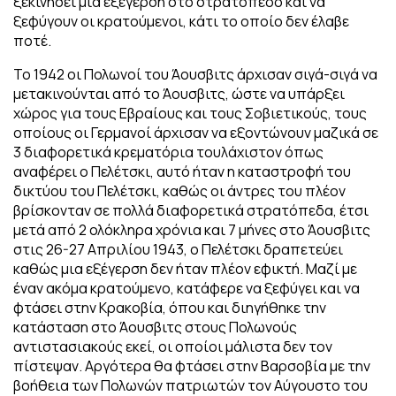
ξεκινήσει μια εξέγερση στο στρατόπεδο και να
ξεφύγουν οι κρατούμενοι, κάτι το οποίο δεν έλαβε
ποτέ.
Το 1942 οι Πολωνοί του Άουσβιτς άρχισαν σιγά-σιγά να
μετακινούνται από το Άουσβιτς, ώστε να υπάρξει
χώρος για τους Εβραίους και τους Σοβιετικούς, τους
οποίους οι Γερμανοί άρχισαν να εξοντώνουν μαζικά σε
3 διαφορετικά κρεματόρια τουλάχιστον όπως
αναφέρει ο Πελέτσκι, αυτό ήταν η καταστροφή του
δικτύου του Πελέτσκι, καθώς οι άντρες του πλέον
βρίσκονταν σε πολλά διαφορετικά στρατόπεδα, έτσι
μετά από 2 ολόκληρα χρόνια και 7 μήνες στο Άουσβιτς
στις 26-27 Απριλίου 1943, ο Πελέτσκι δραπετεύει
καθώς μια εξέγερση δεν ήταν πλέον εφικτή. Μαζί με
έναν ακόμα κρατούμενο, κατάφερε να ξεφύγει και να
φτάσει στην Κρακοβία, όπου και διηγήθηκε την
κατάσταση στο Άουσβιτς στους Πολωνούς
αντιστασιακούς εκεί, οι οποίοι μάλιστα δεν τον
πίστεψαν. Αργότερα θα φτάσει στην Βαρσοβία με την
βοήθεια των Πολωνών πατριωτών τον Αύγουστο του