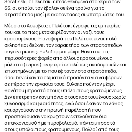
Serafiński, ο Πελέτσκι έπεσε θελημένα στα χέρια των
SS, οι οποίοι τον έβαλαν σε ένα τραίνο για το
στρατόπεδο μαζί με εκατοντάδες συμπατριώτες του.
Μέσα στο Άουσβιτς ο Πελέτσκι έγραψε τις εμπειρίες
του και το πως μεταχειρίζονταν οι ναζί τους
κρατουμένους. Η αναφορά του Πελέτσκι είναι πολύ
σκληρή και δείχνει τον χαρακτήρα των στρατοπέδων
συγκέντρωσης: Ξυλοδαρμοί μέχρι θανάτου, τις
περισσότερες φορές από άλλους κρατουμένους
μάλιστα (capos), εν ψυχρό εκτελέσεις ακαδημαϊκών και
επιστημόνων με το που έφταναν στο στρατόπεδο,
όσοι δεν είχαν τα σωματικά προσόντα για να φέρουν
σε πέρας την εργασία τους, ξυλοκοπούνταν μέχρι
θανάτου μπροστά στους υπόλοιπους κρατούμενους.
Δεν επέτρεπαν καν μπάνιο στους κρατουμένους χωρίς
ξυλοδαρμό και βιαιότητες, ενώ όσοι έκαναν το λάθος
και αργούσαν στην πρωινή παρέλαση ή που
προσπαθούσαν να κρυφτούν εκτελούνταν δια
απαγχονισμού ή με πυροβολισμό, πάντα μπροστά
στους υπόλοιπους κρατούμενους. Πολλοί από τους