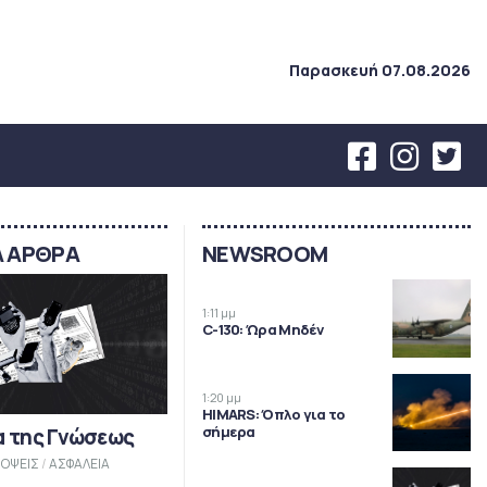
Παρασκευή 07.08.2026
Α ΑΡΘΡΑ
NEWSROOM
1:11 μμ
C-130: Ώρα Μηδέν
1:20 μμ
HIMARS: Όπλο για το
σήμερα
α της Γνώσεως
ΟΨΕΙΣ
/
ΑΣΦΑΛΕΙΑ