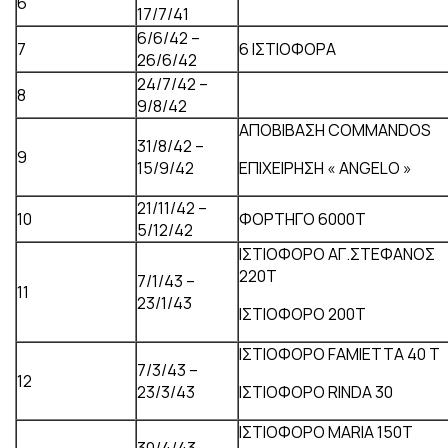
6
17/7/41
6/6/42 –
7
6 ΙΣΤΙΟΦΟΡΑ
26/6/42
24/7/42 –
8
9/8/42
ΑΠΟΒΙΒΑΣΗ COMMANDOS
31/8/42 –
9
15/9/42
ΕΠΙΧΕΙΡΗΣΗ « ANGELO »
21/11/42 –
10
ΦΟΡΤΗΓΟ 6000Τ
5/12/42
ΙΣΤΙΟΦΟΡΟ ΑΓ.ΣΤΕΦΑΝΟΣ
220Τ
7/1/43 –
11
23/1/43
ΙΣΤΙΟΦΟΡΟ 200Τ
ΙΣΤΙΟΦΟΡΟ FAMIETTA 40 Τ
7/3/43 –
12
23/3/43
ΙΣΤΙΟΦΟΡΟ RINDA 30
ΙΣΤΙΟΦΟΡΟ MARΙΑ 150Τ
30/4/43 –