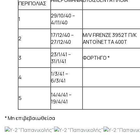
ΠΕΡΙΠΟΛΙΑΣ
29/10/40 –
1
4/11/40
17/12/40 –
Μ/V FIRENZE 3952T Π/Κ
2
27/12/40
ΑΝΤΟΪΝΕΤΤΑ 400Τ
23/1/41 –
3
ΦΟΡΤΗΓΟ *
31/1/41
1/3/41 –
4
6/3/41
14/4/41 –
5
19/4/41
* Μη επιβεβαιωθείσα