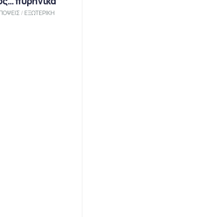
ος… πυρηνικά
ΠΟΨΕΙΣ
/
ΕΞΩΤΕΡΙΚΗ