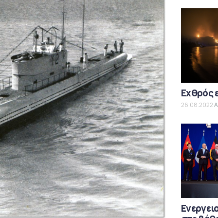
Εχθρός 
26.08.2022
Α
Ενεργεια