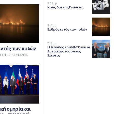
2:05 μμ
Ισχύς δια της Γνώσεως
5:14 μμ
Εχθρός εντός των πυλών
7:17 μμ
Η Σύνοδος του ΝΑΤΟ και οι
εντός των πυλών
Αμερικανοτουρκικές
ΠΟΨΕΙΣ
/
ΑΣΦΑΛΕΙΑ
Σχέσεις
κή ομηρία και