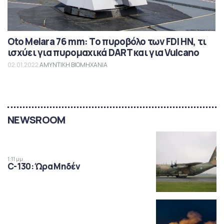
Oto Melara 76 mm: Το πυροβόλο των FDI HN, τι
ισχύει για πυρομαχικά DART και για Vulcano
02.01.2022
ΑΜΥΝΤΙΚΗ ΒΙΟΜΗΧΑΝΙΑ
NEWSROOM
1:11 μμ
C-130: Ώρα Μηδέν