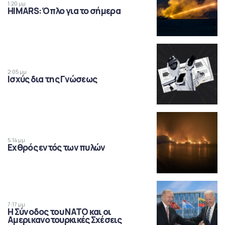
1:20 μμ
HIMARS: Όπλο για το σήμερα
2:05 μμ
Ισχύς δια της Γνώσεως
5:14 μμ
Εχθρός εντός των πυλών
7:17 μμ
Η Σύνοδος του ΝΑΤΟ και οι
Αμερικανοτουρκικές Σχέσεις