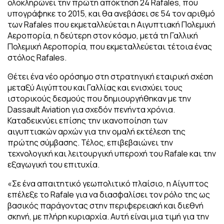
ολοκληρώνει την πρώτη απόκτηση 24 Rafales, που
υπογράφηκε το 2015, και θα ανεβάσει σε 54 τον αριθμό
των Rafales που εκμεταλλεύεται η Αιγυπτιακή Πολεμική
Αεροπορία, η δεύτερη στον κόσμο, μετά τη Γαλλική
Πολεμική Αεροπορία, που εκμεταλλεύεται τέτοια ένας
στόλος Rafales.
Θέτει ένα νέο ορόσημο στη στρατηγική εταιρική σχέση
μεταξύ Αιγύπτου και Γαλλίας και ενισχύει τους
ιστορικούς δεσμούς που δημιουργήθηκαν με την
Dassault Aviation για σχεδόν πενήντα χρόνια.
Καταδεικνύει επίσης την ικανοποίηση των
αιγυπτιακών αρχών για την ομαλή εκτέλεση της
πρώτης σύμβασης. Τέλος, επιβεβαιώνει την
τεχνολογική και λειτουργική υπεροχή του Rafale και την
εξαγωγική του επιτυχία.
«Σε ένα απαιτητικό γεωπολιτικό πλαίσιο, η Αίγυπτος
επέλεξε το Rafale για να διασφαλίσει τον ρόλο της ως
βασικός παράγοντας στην περιφερειακή και διεθνή
σκηνή, με πλήρη κυριαρχία. Αυτή είναι μια τιμή για την