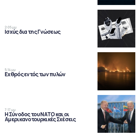
2:05 μμ
Ισχύς δια της Γνώσεως
5:14 μμ
Εχθρός εντός των πυλών
7:17 μμ
Η Σύνοδος του ΝΑΤΟ και οι
Αμερικανοτουρκικές Σχέσεις