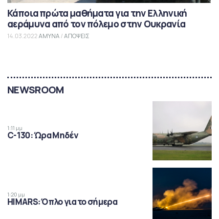
Κάποια πρώτα μαθήματα για την Ελληνική
αεράμυνα από τον πόλεμο στην Ουκρανία
14.03.2022
ΑΜΥΝΑ
/
ΑΠΟΨΕΙΣ
NEWSROOM
1:11 μμ
C-130: Ώρα Μηδέν
1:20 μμ
HIMARS: Όπλο για το σήμερα