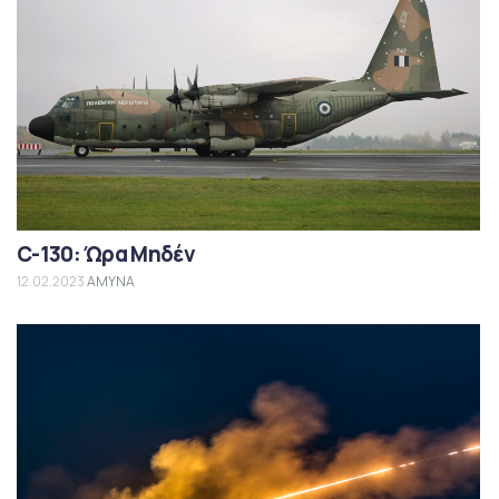
C-130: Ώρα Μηδέν
12.02.2023
ΑΜΥΝΑ