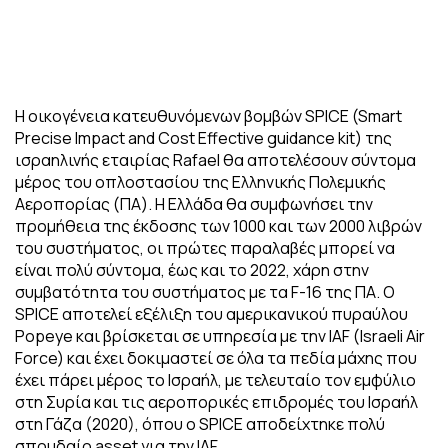
Η οικογένεια κατευθυνόμενων βομβών SPICE (Smart
Precise Impact and Cost Effective guidance kit) της
ισραηλινής εταιρίας Rafael θα αποτελέσουν σύντομα
μέρος του οπλοστασίου της Ελληνικής Πολεμικής
Αεροπορίας (ΠΑ). Η Ελλάδα θα συμφωνήσει την
προμήθεια της έκδοσης των 1000 και των 2000 λιβρών
του συστήματος, οι πρώτες παραλαβές μπορεί να
είναι πολύ σύντομα, έως και το 2022, χάρη στην
συμβατότητα του συστήματος με τα F-16 της ΠΑ. Ο
SPICE αποτελεί εξέλιξη του αμερικανικού πυραύλου
Popeye και βρίσκεται σε υπηρεσία με την IAF (Israeli Air
Force) και έχει δοκιμαστεί σε όλα τα πεδία μάχης που
έχει πάρει μέρος το Ισραήλ, με τελευταίο τον εμφύλιο
στη Συρία και τις αεροπορικές επιδρομές του Ισραήλ
στη Γάζα (2020), όπου ο SPICE αποδείχτηκε πολύ
σπουδαίο asset για την IAF.