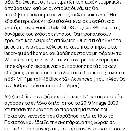
αξία θα έχει και στην αντιμετώπιση τυχόν τουρκικών
αποβάσεων, καθώς οι οποίες δυνάμεις θα
αποβιβαστούν σε μικρό νησί (πχ Φαρμακονήσι) θα
εξουδετερωθούν πολύ εύκολα, ενώ σε μεγαλύτερα
νησιά, η συνεργασία Spike NLOS μαζί με SPICE και τις
δυνάμεις του εκάστοτε νησιού, θα προκαλέσουν
τρομακτικές εχθρικές απώλειες. Ουσιστικά η Ελλάδα
με αυτή την αγορά, κάλυψε το κενό που υπήρχε στις
laser-guided bombs και βοήθησε στο να μη φέρουν τα
24 Rafale της το σύνολο των επιχειρήσεων κορεσμού
της εχθρικής αεράμυνας και κρούσης κατά στόχων
εδάφους, ρόλος που τις τελευταίες δεκαετίες κάλυπτε
η 337 ΜΠΚ με τα F-16 Block 52+ Advanced (που πλέον θα
αναβαθμιστούν σε επίπεδο Viper).
Αξίζει εδώ να αναφέρουμε ότι και η Ινδική αεροπορία
αγόρασε το εν λόγο όπλο, όπου το 2019 Mirage 2000
χτύπησαν τρομοκρατικό παράρτημα εντός του
Πακιστάν, γεγονός που θορύβησε πολύ το ίδιο το
Πακιστάν και έδειξε την ανεπάρκεια της χώρας σε
επίπεδο αεράμυνας και ραντάρ ικανών να εντοπίσουν