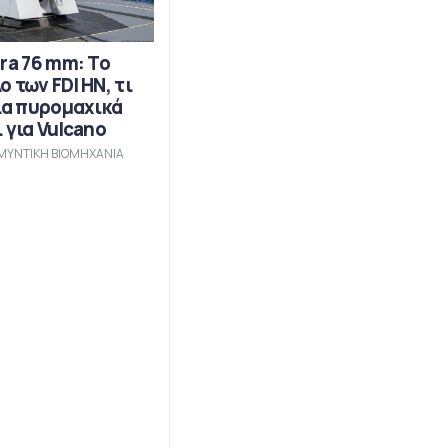
ra 76 mm: Το
 των FDI HN, τι
ια πυρομαχικά
 για Vulcano
ΜΥΝΤΙΚΗ ΒΙΟΜΗΧΑΝΙΑ