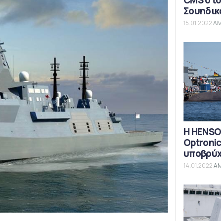
CMS στο
Σουηδικ
15.01.2022
ΑΜ
Η HENSO
Optronic
υποβρύχ
14.01.2022
ΑΜ