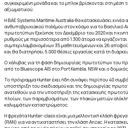
συγκεκριμένη μονάδα και το μπλοκ βρίσκονται στη μέση τ
αξιωματικού.
Η BAE Systems Maritime Australia θα κατασκευάσει εννέα
ανθυποβρυχιακού πολέμου στον κόσμο για το Βασιλικό Α
πρωτοτύπων ξεκίνησε τον Δεκέμβριο του 2020 και η κιν
ρυθμούς με περισσότερα από 1.300 άτομα να εργάζονται
συμπεριλαμβανομένων 35 μαθητευόμενων και 26 αποφοίτ
και θα διατηρήσει 5.000 θέσεις εργασίας κατά τη διάρκ
Ο χάλυβας για τη φάση δημιουργίας πρωτοτύπων του πρ
από το Bluescope AIS στο Port Kembla, NSW και ο δομικός 
Το πρόγραμμα Hunter έχει ήδη συνάψει περίπου 40 συμβά
υποστήριξη του σχεδιασμού και της δημιουργίας πρωτο
ανατεθούν για την υποστήριξη της κατασκευής πρωτοτ
πλοίων, των παρεμβυσμάτων, των πλακών ματιών ολόκλη
καλυμμάτων καταστρώματος.
Η φρεγάτα Hunter-class είναι μια μελλοντική κλάση φρεγ
(RAN) για να αντικαταστήσει την κλάση Anzac. Η κατασκευ