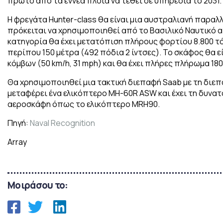
πρώτο από τα εννέα πλοία να τεθεί σε υπηρεσία το 2031.
Η φρεγάτα Hunter-class θα είναι μια αυστραλιανή παραλ
πρόκειται να χρησιμοποιηθεί από το Βασιλικό Ναυτικό α
κατηγορία θα έχει μετατόπιση πλήρους φορτίου 8.800 τόν
περίπου 150 μέτρα (492 πόδια 2 ίντσες). Το σκάφος θα ε
κόμβων (50 km/h, 31 mph) και θα έχει πλήρες πλήρωμα 18
Θα χρησιμοποιηθεί μια τακτική διεπαφή Saab με τη διεπ
μεταφέρει ένα ελικόπτερο MH-60R ASW και έχει τη δυνατ
αεροσκάφη όπως το ελικόπτερο MRH90.
Πηγή:
Naval Recognition
Array
Μοιράσου το: