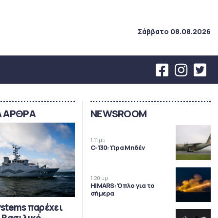
Σάββατο 08.08.2026
Α ΑΡΘΡΑ
NEWSROOM
1:11 μμ
C-130: Ώρα Μηδέν
1:20 μμ
HIMARS: Όπλο για το
σήμερα
Systems παρέχει