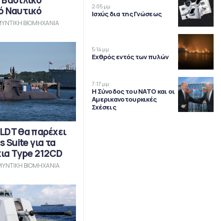
 Βασιλικό
2:05 μμ
ό Ναυτικό
Ισχύς δια της Γνώσεως
ΥΝΤΙΚΗ ΒΙΟΜΗΧΑΝΙΑ
5:14 μμ
Εχθρός εντός των πυλών
7:17 μμ
Η Σύνοδος του ΝΑΤΟ και οι
Αμερικανοτουρκικές
Σχέσεις
LDT θα παρέχει
s Suite για τα
ια Type 212CD
ΥΝΤΙΚΗ ΒΙΟΜΗΧΑΝΙΑ