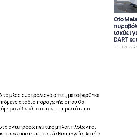
Oto Mela
πυροβόλο
ισχύει γ
DART και
02.01.2022
Α
ό το μέσο αυστραλιανό σπίτι, μεταφέρθηκε
 επόμενο στάδιο παραγωγής όπου θα
 ακόμη μονάδων) στο πρώτο πρωτότυπο
ρώτο αντιπροσωπευτικό μπλοκ πλοίων και
 κατασκευάστηκε στο νέο Ναυπηγείο. Αυτή η