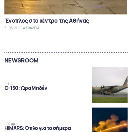
Ένοπλος στο κέντρο της Αθήνας
31.05.2022
ΑΣΦΑΛΕΙΑ
NEWSROOM
1:11 μμ
C-130: Ώρα Μηδέν
1:20 μμ
HIMARS: Όπλο για το σήμερα