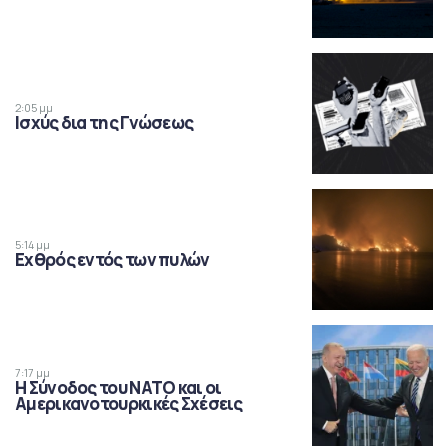
2:05 μμ
Ισχύς δια της Γνώσεως
5:14 μμ
Εχθρός εντός των πυλών
7:17 μμ
Η Σύνοδος του ΝΑΤΟ και οι
Αμερικανοτουρκικές Σχέσεις