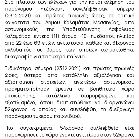
Στο πλαίσιο των ελέγχων για την καταπολέμηση του
παράνομου «τζόγου», συνελήφθησαν, σήμερα
(23.12.2021) και πρώτες πρωινές ώρες, σε τοπική
κοινότητα του Δήμου Καλαμάτας Μεσσηνίας, από
αστυνομικούς της Υποδιεύθυνσης Ασφάλειας
Καλαμάτας, έντεκα (11) άτομα, -10- ημεδαποί, ηλικίας
από 22 έως 69 ετών, αντίστοιχα, καθώς και 31χρονος
αλλοδαπός, σε βάρος των οποίων σχηματίσθηκε
δικογραφία για τα τυχερά παίγνια.
Ειδικότερα, σήμερα (23.12.2021) και πρώτες πρωινές
ώρες, ύστερα από κατάλληλη αξιολόγηση και
αξιοποίηση στοιχείων, ανωτέρω αστυνομικοί,
πραγματοποίησαν έρευνα σε βοηθητικό χώρο
επιχείρησης, κατάλληλα διαμορφωμένο και
εξοπλισμένο, όπου διαπιστώθηκε να διοργανώνει
52χρονος, ο οποίος και συνελήφθη, τη διεξαγωγή
παράνομου τυχερού παιχνιδιού.
Πιο συγκεκριμένα, 54χρονος συλληφθείς είχε
παραχωρήσει το χώρο έναντι αντιτίμου στον 52χρονο,