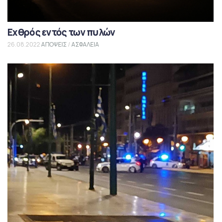
Εχθρός εντός των πυλών
26.08.2022
ΑΠΟΨΕΙΣ
/
ΑΣΦΑΛΕΙΑ