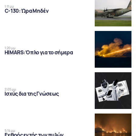
1:11 μμ
C-130: Ώρα Μηδέν
1:20 μμ
HIMARS: Όπλο για το σήμερα
2:05 μμ
Ισχύς δια της Γνώσεως
5:14 μμ
Εχθρός εντός των πυλών