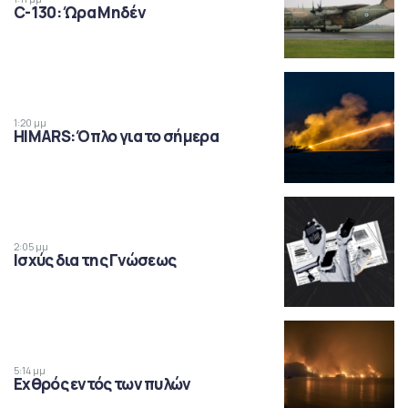
C-130: Ώρα Μηδέν
1:20 μμ
HIMARS: Όπλο για το σήμερα
2:05 μμ
Ισχύς δια της Γνώσεως
5:14 μμ
Εχθρός εντός των πυλών