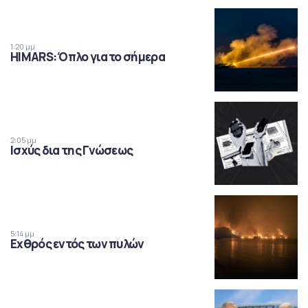
1:20 μμ
HIMARS: Όπλο για το σήμερα
2:05 μμ
Ισχύς δια της Γνώσεως
5:14 μμ
Εχθρός εντός των πυλών