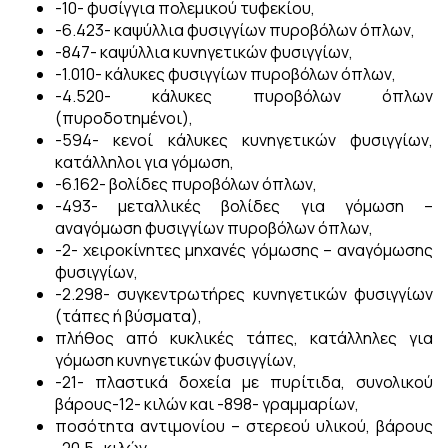
-10- φυσίγγια πολεμικού τυφεκίου,
-6.423- καψύλλια φυσιγγίων πυροβόλων όπλων,
-847- καψύλλια κυνηγετικών φυσιγγίων,
-1.010- κάλυκες φυσιγγίων πυροβόλων όπλων,
-4.520- κάλυκες πυροβόλων όπλων
(πυροδοτημένοι),
-594- κενοί κάλυκες κυνηγετικών φυσιγγίων,
κατάλληλοι για γόμωση,
-6.162- βολίδες πυροβόλων όπλων,
-493- μεταλλικές βολίδες για γόμωση –
αναγόμωση φυσιγγίων πυροβόλων όπλων,
-2- χειροκίνητες μηχανές γόμωσης – αναγόμωσης
φυσιγγίων,
-2.298- συγκεντρωτήρες κυνηγετικών φυσιγγίων
(τάπες ή βύσματα),
πλήθος από κυκλικές τάπες, κατάλληλες για
γόμωση κυνηγετικών φυσιγγίων,
-21- πλαστικά δοχεία με πυρίτιδα, συνολικού
βάρους-12- κιλών και -898- γραμμαρίων,
ποσότητα αντιμονίου – στερεού υλικού, βάρους
-20,5- κιλών,