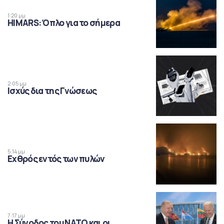
1:20 μμ
HIMARS: Όπλο για το σήμερα
2:05 μμ
Ισχύς δια της Γνώσεως
5:14 μμ
Εχθρός εντός των πυλών
7:17 μμ
Η Σύνοδος του ΝΑΤΟ και οι