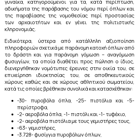
γυναίκα, κατηγορούμενοι για τα, κατά περίπτωση,
αδικήματα της παράβασης του νόμου περί όπλων και
της παραβίασης της νομοθεσίας περί προστασίας
των αρχαιοτήτων και εν γένει της πολιτιστικής
κληρονομιάς.
Ειδικότερα, ύστερα από κατάλληλη αξιοποίηση
πληροφοριών σχετικά με παράνομη κατοχή όπλων από
το δράστη και για παράνομη γόμωση – αναγόμωση
φυσιγγίων, τα οποία διαθέτει προς πώληση ο ίδιος,
διενεργήθηκαν νομότυπες έρευνες στην οικία του, σε
επιχείρηση ιδιοκτησίας του, σε αποθηκευτικούς
χώρους καθώς και σε χώρους αθλητικού σωματείου,
κατά τις οποίες βρέθηκαν συνολικά και κατασχέθηκαν:
-30- πυροβόλα όπλα, -25- πιστόλια και -5-
περίστροφα,
-2- αεροβόλα όπλα, -1- πιστόλι και -1- τυφέκιο,
-2- αεροβόλα πιστόλια με τους γεμιστήρες τους,
-63- γεμιστήρες,
-3.728- φυσίγγια πυροβόλων όπλων,