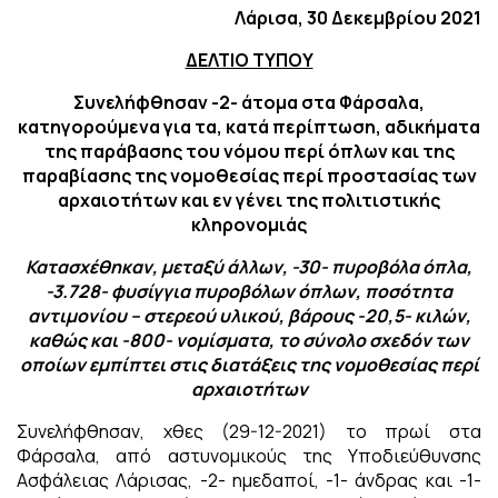
Λάρισα, 30 Δεκεμβρίου 2021
ΔΕΛΤΙΟ ΤΥΠΟΥ
Συνελήφθησαν -2- άτομα στα Φάρσαλα,
κατηγορούμενα για τα, κατά περίπτωση, αδικήματα
της παράβασης του νόμου περί όπλων και της
παραβίασης της νομοθεσίας περί προστασίας των
αρχαιοτήτων και εν γένει της πολιτιστικής
κληρονομιάς
Κατασχέθηκαν, μεταξύ άλλων, -30- πυροβόλα όπλα,
-3.728- φυσίγγια πυροβόλων όπλων, ποσότητα
αντιμονίου – στερεού υλικού, βάρους -20,5- κιλών,
καθώς και -800- νομίσματα,
το σύνολο σχεδόν των
οποίων εμπίπτει στις διατάξεις της νομοθεσίας περί
αρχαιοτήτων
Συνελήφθησαν, χθες (29-12-2021) το πρωί στα
Φάρσαλα, από αστυνομικούς της Υποδιεύθυνσης
Ασφάλειας Λάρισας, -2- ημεδαποί, -1- άνδρας και -1-