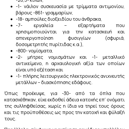
-1- νάιλον συσκευασία με τρίμματα αντιμονίου,
βάρους -861- γραμμαρίων,
-18- αμπούλες διοξειδίου του άνθρακα,
-7- εργαλεία – εξαρτήματα που
χρησιμοποιούνται για την κατασκευή και
απενεργοποίηση φυσιγγίων (σφυριά,
δοσομετρητής πυρίτιδας κ.α.),
-800- νομίσματα,
-2- μήτρες νομισμάτων και -1- μεταλλικό
αντικείμενο, η αρχαιολογική αξία των οποίων
είναι υπό εξέταση και
-1- πλήρης λειτουργικός ηλεκτρονικός ανιχνευτής
μετάλλων – διασκόπησης εδάφους.
Όπως προέκυψε, για -30- από τα όπλα που
κατασχέθηκαν, είχε εκδοθεί άδεια κατοχής επ’ ονόματι
της συλληφθείσας, χωρίς η ίδια να τηρεί τους όρους
και τις προϋποθέσεις ως προς την κατοχή και φύλαξή
τους.