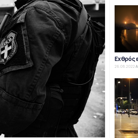
Εχθρός 
26.08.2022
Α