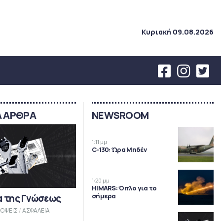
Κυριακή 09.08.2026
Α ΑΡΘΡΑ
NEWSROOM
1:11 μμ
C-130: Ώρα Μηδέν
1:20 μμ
HIMARS: Όπλο για το
σήμερα
α της Γνώσεως
ΟΨΕΙΣ
/
ΑΣΦΑΛΕΙΑ