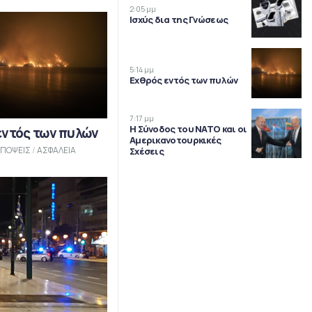
2:05 μμ
Ισχύς δια της Γνώσεως
5:14 μμ
Εχθρός εντός των πυλών
7:17 μμ
Η Σύνοδος του ΝΑΤΟ και οι
εντός των πυλών
Αμερικανοτουρκικές
ΠΟΨΕΙΣ
/
ΑΣΦΑΛΕΙΑ
Σχέσεις