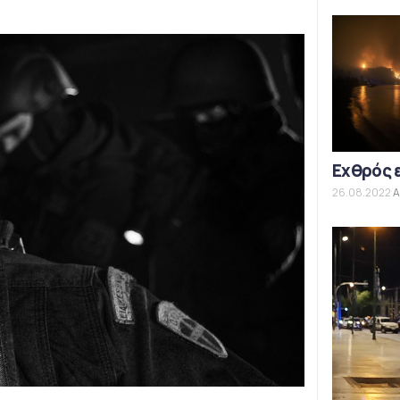
Εχθρός 
26.08.2022
Α