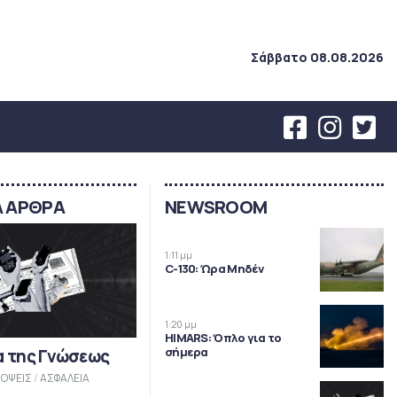
Σάββατο 08.08.2026
Α ΑΡΘΡΑ
NEWSROOM
1:11 μμ
C-130: Ώρα Μηδέν
1:20 μμ
HIMARS: Όπλο για το
σήμερα
α της Γνώσεως
ΟΨΕΙΣ
/
ΑΣΦΑΛΕΙΑ