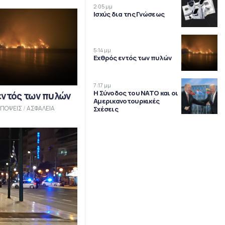
2:05 μμ
Ισχύς δια της Γνώσεως
5:14 μμ
Εχθρός εντός των πυλών
7:17 μμ
Η Σύνοδος του ΝΑΤΟ και οι
εντός των πυλών
Αμερικανοτουρκικές
ΠΟΨΕΙΣ
/
ΑΣΦΑΛΕΙΑ
Σχέσεις