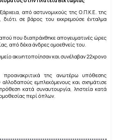
ρίσματος στην Πλατεία Βικτωρίας
άρχεια, από αστυνομικούς της Ο.Π.Κ.Ε. της
, διότι σε βάρος του εκκρεμούσε ένταλμα
απού που διαπράχθηκε απογευματινές ώρες
ίας, από δέκα άνδρες ομοεθνείς του.
ημείο ακινητοποίησαν και συνέλαβαν 22χρονο
 προανακριτικά της ανωτέρω υπόθεσης
) αλλοδαπούς εμπλεκόμενους και σχημάτισε
ρόθεση κατά συναυτουργία, ληστεία κατά
νομοθεσίας περί όπλων.