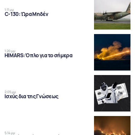
1:11 μμ
C-130: Ώρα Μηδέν
1:20 μμ
HIMARS: Όπλο για το σήμερα
2:05 μμ
Ισχύς δια της Γνώσεως
5:14 μμ