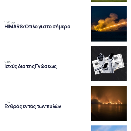
1:20 μμ
HIMARS: Όπλο για το σήμερα
2:05 μμ
Ισχύς δια της Γνώσεως
5:14 μμ
Εχθρός εντός των πυλών