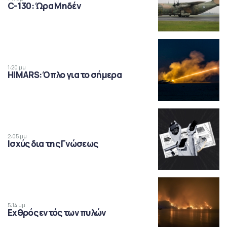
C-130: Ώρα Μηδέν
1:20 μμ
HIMARS: Όπλο για το σήμερα
2:05 μμ
Ισχύς δια της Γνώσεως
5:14 μμ
Εχθρός εντός των πυλών