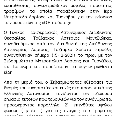
ευαισθησίας, συγκεντρώθηκαν μεγάλες ποσότητες
τροφίμων, τα οποία παραδόθηκαν στην Ιερά
Μητρόπολη Λαρίσης και Τυρνάβου για την ενίσχυση
των συσσιτίων της «Ο Επιούσιος».
Ο Γενικός Περιφερειακός Αστυνομικός Διευθυντής
Θεσσαλίας, Ταξίαρχος Αστέριος Μαντζιώκας,
συνοδευόμενος από τον Διευθυντή της Διεύθυνσης
Αστυνομίας Λάρισας, Ταξίαρχο Χρήστο Σιμούλη,
συναντήθηκαν σήμερα (15-12-2021) το πρωί με τον
Σεβασμιώτατο Μητροπολίτη Λαρίσης και Τυρνάβου,
κ.κ. Ιερώνυμο και προσέφεραν τα συγκεντρωθέντα
είδη.
Από τη μεριά του, ο Σεβασμιώτατος εξέφρασε τις
θερμές του ευχαριστίες και ευχές στο προσωπικό της
Ελληνικής Αστυνομίας, τονίζοντας την εξέχουσα
σημασία τέτοιων πρωτοβουλιών για τον συνάνθρωπο,
προσφέροντας παράλληλα -21- επενδύτες υψηλού
ψύχους ( jacket ) για τις ανάγκες του Τμήματος