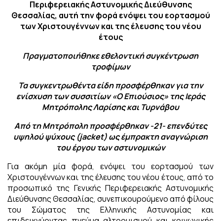
Περιφερειακής Αστυνομικής Διεύθυνσης
Θεσσαλίας, αυτή την φορά ενόψει του εορτασμού
των Χριστουγέννων και της έλευσης του νέου
έτους
Πραγματοποιήθηκε εθελοντική συγκέντρωση
τροφίμων
Τα συγκεντρωθέντα είδη προσφέρθηκαν για την
ενίσχυση των συσσιτίων «Ο Επιούσιος» της Ιεράς
Μητρόπολης Λαρίσης και Τυρνάβου
Από τη Μητρόπολη προσφέρθηκαν -21- επενδύτες
υψηλού ψύχους (jacket) ως έμπρακτη αναγνώριση
του έργου των αστυνομικών
Για ακόμη μία φορά, ενόψει του εορτασμού των
Χριστουγέννων και της έλευσης του νέου έτους, από το
προσωπικό της Γενικής Περιφερειακής Αστυνομικής
Διεύθυνσης Θεσσαλίας, συνεπικουρούμενο από φίλους
του Σώματος της Ελληνικής Αστυνομίας και
επιδεικνύοντας πνεύμα αλτρουισμού και κοινωνικής