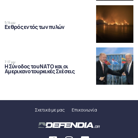
5:14 μμ
Εχθρός εντός των πυλών
7:17 μμ
Η Σύνοδος του ΝΑΤΟ και οι
Αμερικανοτουρκικές Σχέσεις
Σχετικά με μας
Επικοινωνία