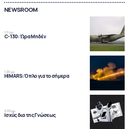
NEWSROOM
1:11 μμ
C-130: Ώρα Μηδέν
1:20 μμ
HIMARS: Όπλο για το σήμερα
2:05 μμ
Ισχύς δια της Γνώσεως