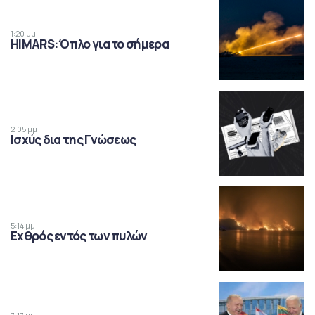
1:20 μμ
HIMARS: Όπλο για το σήμερα
2:05 μμ
Ισχύς δια της Γνώσεως
5:14 μμ
Εχθρός εντός των πυλών