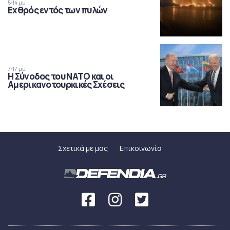
5:14 μμ
Εχθρός εντός των πυλών
7:17 μμ
Η Σύνοδος του ΝΑΤΟ και οι
Αμερικανοτουρκικές Σχέσεις
Σχετικά με μας
Επικοινωνία