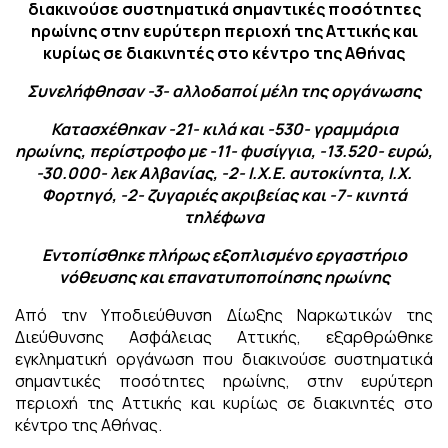
διακινούσε συστηματικά σημαντικές ποσότητες
ηρωίνης στην ευρύτερη περιοχή της Αττικής και
κυρίως σε διακινητές στο κέντρο της Αθήνας
Συνελήφθησαν -3- αλλοδαποί μέλη της οργάνωσης
Κατασχέθηκαν -21- κιλά και -530- γραμμάρια
ηρωίνης, περίστροφο με -11- φυσίγγια, -13.520- ευρώ,
-30.000- λεκ Αλβανίας, -2- Ι.Χ.Ε. αυτοκίνητα, Ι.Χ.
Φορτηγό, -2- ζυγαριές ακριβείας και -7- κινητά
τηλέφωνα
Εντοπίσθηκε πλήρως εξοπλισμένο εργαστήριο
νόθευσης και επανατυποποίησης ηρωίνης
Από την Υποδιεύθυνση Δίωξης Ναρκωτικών της
Διεύθυνσης Ασφάλειας Αττικής, εξαρθρώθηκε
εγκληματική οργάνωση που διακινούσε συστηματικά
σημαντικές ποσότητες ηρωίνης, στην ευρύτερη
περιοχή της Αττικής και κυρίως σε διακινητές στο
κέντρο της Αθήνας.