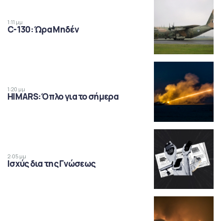
1:11 μμ
C-130: Ώρα Μηδέν
1:20 μμ
HIMARS: Όπλο για το σήμερα
2:05 μμ
Ισχύς δια της Γνώσεως