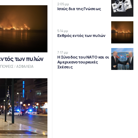
2:05 μμ
Ισχύς δια της Γνώσεως
5:14 μμ
Εχθρός εντός των πυλών
7:17 μμ
Η Σύνοδος του ΝΑΤΟ και οι
εντός των πυλών
Αμερικανοτουρκικές
ΠΟΨΕΙΣ
/
ΑΣΦΑΛΕΙΑ
Σχέσεις