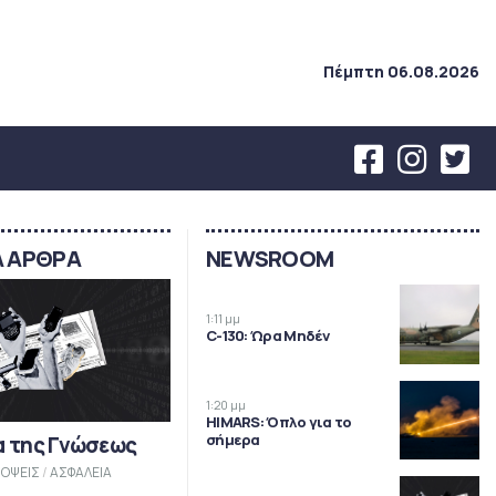
Πέμπτη 06.08.2026
Α ΑΡΘΡΑ
NEWSROOM
1:11 μμ
C-130: Ώρα Μηδέν
1:20 μμ
HIMARS: Όπλο για το
σήμερα
α της Γνώσεως
ΟΨΕΙΣ
/
ΑΣΦΑΛΕΙΑ