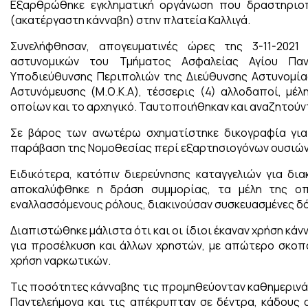
Εξαρθρώθηκε εγκληματική οργάνωση που δραστηριοπ
(ακατέργαστη κάνναβη) στην πλατεία Καλλιγά.
Συνελήφθησαν, απογευματινές ώρες της 3-11-2021
αστυνομικών του Τμήματος Ασφαλείας Αγίου Παν
Υποδιεύθυνσης Περιπολιών της Διεύθυνσης Αστυνομία
Αστυνόμευσης (Μ.Ο.Κ.Α), τέσσερις (4) αλλοδαποί, μέ
οποίων και το αρχηγικό. Ταυτοποιήθηκαν και αναζητούντ
Σε βάρος των ανωτέρω σχηματίστηκε δικογραφία για
παράβαση της Νομοθεσίας περί εξαρτησιογόνων ουσιών
Ειδικότερα, κατόπιν διερεύνησης καταγγελιών για δι
αποκαλύφθηκε η δράση συμμορίας, τα μέλη της οπ
εναλλασσόμενους ρόλους, διακινούσαν συσκευασμένες δό
Διαπιστώθηκε μάλιστα ότι και οι ίδιοι έκαναν χρήση κά
για προσέλκυση και άλλων χρηστών, με απώτερο σκοπό
χρήση ναρκωτικών.
Τις ποσότητες κάνναβης τις προμηθεύονταν καθημερινά 
Παντελεήμονα και τις απέκρυπταν σε δέντρα, κάδους