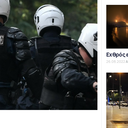
Εχθρός 
26.08.2022
Α