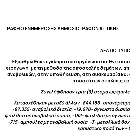
ΓΡΑΦΕΙΟ ΕΝΗΜΕΡΩΣΗΣ ΔΗΜΟΣΙΟΓΡΑΦΩΝ ΑΤΤΙΚΗΣ
ΔΕΛΤΙΟ ΤΥΠ
Εξαρθρώθηκε εγκληματική οργάνωση διεθνικού χ
εισαγωγή, με τη μέθοδο της αποστολής δεμάτων, α
αναβολικών, στην αποθήκευση, στη συσκευασία και
ποσοτήτων σε χώρες το
Συνελήφθησαν τρία (3) άτομα ως εμπλ
Κατασχέθηκαν μεταξύ άλλων -844.186- απαγορευμέ
-87.335- αναβολικά δισκία, -19.670- άγνωστα δισκία
φιαλίδια με αναβολική ουσία, -152- φιαλίδια με άγνωστ
-715- αμπούλες με αναβολική ουσία, -3- μεταλλικά δοχε
χρηματικό ποσό των – 5