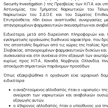
Security Investigation ) της Πρεσβείας των Η.Π.Α. και
Αστυνομίας, του Τμήματος Ναρκωτικών του Τελων
Ναρκωτικών του Σ.Δ.Ο.Ε. και του Σώματος Επιθε
Επιπρόσθετα, ήδη έχουν αναπτυχθεί συνεργασίες μ
απαγορευμένων φαρμακευτικών σκευασμάτων και αναβολ
Ειδικότερα, μετά από διερεύνηση πληροφοριών και 
εγκληματικής οργάνωσης διεθνικού χαρακτήρα , που δρα
της αποστολής δεμάτων από τις χώρες της Ιταλίας, Κρο
Σλοβακίας, απαγορευμένων φαρμακευτικών δισκίων και 
συσκευασία και στη συνέχεια στην εξαγωγή των ανωτέ
κυρίως προς Η.Π.Α., Καναδά, Νορβηγία, Ολλανδία, Ην
αποκόμιση σημαντικών παράνομων προσόδων.
Όπως εξακριβώθηκε η οργάνωση είχε ιεραρχική δομή
ειδικότερα:
ο αναζητούμενος αλλοδαπός, ήταν ο «αρχηγός» της
ανεύρεση των ναρκωτικών και αναβολικών ουσιώ
εξαγωγής αυτών,
ο 49χρονος αλλοδαπός, ήταν ο υπεύθυνος για τη