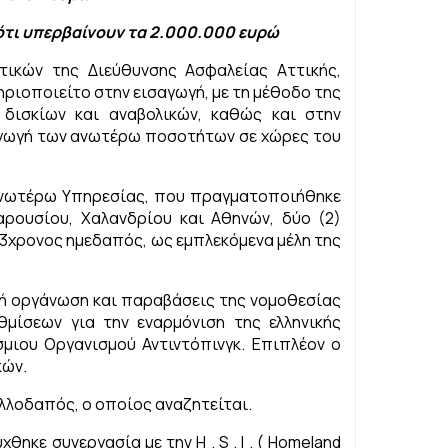
ότι υπερβαίνουν τα 2.000.000 ευρώ
ικών της Διεύθυνσης Ασφαλείας Αττικής,
ριοποιείτο στην εισαγωγή, με τη μέθοδο της
δισκίων και αναβολικών, καθώς και στην
ξαγωγή των ανωτέρω ποσοτήτων σε χώρες του
ανωτέρω Υπηρεσίας, που πραγματοποιήθηκε
αρουσίου, Χαλανδρίου και Αθηνών, δύο (2)
63χρονος ημεδαπός, ως εμπλεκόμενα μέλη της
κή οργάνωση και παραβάσεις της νομοθεσίας
μίσεων για την εναρμόνιση της ελληνικής
σμιου Οργανισμού Αντιντόπινγκ. Επιπλέον ο
κών.
λλοδαπός, ο οποίος αναζητείται.
κε συνεργασία με την H . S . I . ( Homeland