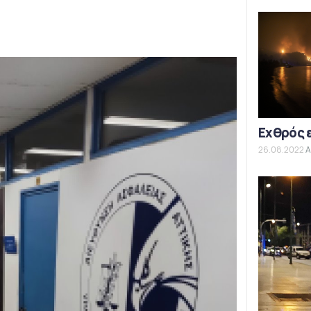
Εχθρός 
26.08.2022
Α