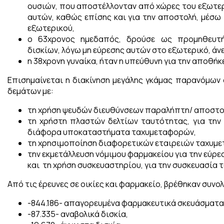
ουσιών, που αποστέλλονταν από χώρες του εξωτερι
αυτών, καθώς επίσης και για την αποστολή, μέσω
εξωτερικού,
ο 63χρονος ημεδαπός, δρούσε ως προμηθευτή
δισκίων, λόγω μη εύρεσης αυτών στο εξωτερικό, ά
η 38χρονη γυναίκα, ήταν η υπεύθυνη για την αποθή
Επισημαίνεται η διακίνηση μεγάλης γκάμας παρανόμων
δεμάτων με:
τη χρήση ψευδών διευθύνσεων παραλήπτη/ αποστο
τη χρήστη πλαστών δελτίων ταυτότητας, για τη
διάφορα υποκαταστήματα ταχυμεταφορών,
τη χρησιμοποίηση διαφορετικών εταιρειών ταχυμ
την εκμετάλλευση νόμιμου φαρμακείου για την εύρ
και τη χρήση συσκευαστηρίου, για την συσκευασία
Από τις έρευνες σε οικίες και φαρμακείο, βρέθηκαν συνο
-844.186- απαγορευμένα φαρμακευτικά σκευάσματα 
-87.335- αναβολικά δισκία,