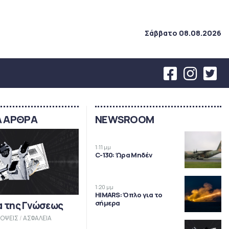
Σάββατο 08.08.2026
Α ΑΡΘΡΑ
NEWSROOM
1:11 μμ
C-130: Ώρα Μηδέν
1:20 μμ
HIMARS: Όπλο για το
σήμερα
α της Γνώσεως
ΟΨΕΙΣ
/
ΑΣΦΑΛΕΙΑ