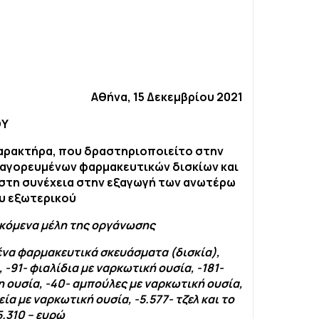
Αθήνα, 15 Δεκεμβρίου 2021
ΟΥ
αρακτήρα, που δραστηριοποιείτο
στην
παγορευμένων φαρμακευτικών δισκίων και
 στη συνέχεια στην εξαγωγή των ανωτέρω
υ εξωτερικού
εκόμενα μέλη της οργάνωσης
να φαρμακευτικά σκευάσματα (δισκία),
,
-91- φιαλίδια με ναρκωτική ουσία, -181-
η ουσία, -40- αμπούλες με ναρκωτική ουσία,
ία με ναρκωτική ουσία, -5.577- τζελ και το
.310 – ευρώ