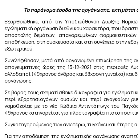
Τα παράνομα έσοδα της οργάνωσης, εκτιμάται 
Εξαρθρώθηκε, από την Υποδιεύθυνση Δίωξης Ναρκωτ
εγκληματική οργάνωση διεθνικού χαρακτήρα, που δραστη
αποστολής δεμάτων, απαγορευμένων φαρμακευτικών 
αποθήκευση, στη συσκευασία και στη συνέχεια στην ε
εξωτερικού.
Συνελήφθησαν, μετά από οργανωμένη επιχείρηση της 
απογευματινές ώρες της 13-12-2021 στις περιοχές Αμ
αλλοδαποί (49χρονος άνδρας και 38χρονη γυναίκα) και 
οργάνωσης.
Σε βάρος τους σχηματίσθηκε δικογραφία για εγκληματι
περί εξαρτησιογόνων ουσιών και περί αναγκαίων ρυθ
νομοθεσίας με το νέο Κώδικα Αντιντόπινγκ του Παγκό
49χρονος κατηγορείται για πλαστογραφία πιστοποιητι
Συγκατηγορούμενος των ανωτέρω, τυγχάνει και έτερος α
Για την αποδόμηση της εγκληματικής οργάνωσης αναπτύχθη