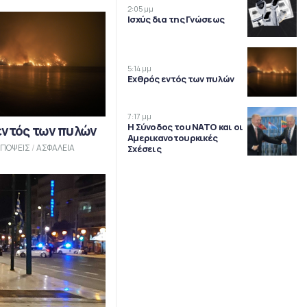
2:05 μμ
Ισχύς δια της Γνώσεως
5:14 μμ
Εχθρός εντός των πυλών
7:17 μμ
Η Σύνοδος του ΝΑΤΟ και οι
εντός των πυλών
Αμερικανοτουρκικές
ΠΟΨΕΙΣ
/
ΑΣΦΑΛΕΙΑ
Σχέσεις