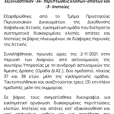
Εξιχνιάστηκαν -34- περιπτώσεις κλοπών-απατών και
-3- ληστείες
Εξαρθρώθηκε, από το Τμήμα Προστασίας
Περιουσιακών Δικαιωμάτων, της Διεύθυνσης
Ασφάλειας Αττικής, εγκληματική ομάδα που διέπραττε
συστηματικά διακεκριμένες κλοπές, απάτες και
ληστείες σε βάρος ηλικιωμένων, σε διάφορες περιοχές
της Αττικής.
Συνελήφθησαν, πρωινές ώρες της 2-11-2021 στην
περιοχή των Αχαρνών, από αστυνομικούς της
ανωτέρω Υπηρεσίας με τη συνδρομή αστυνομικών της
Άμεσης Δράσης (Ομάδα ΔΙ.ΑΣ.), δύο ημεδαποί, ηλικίας
37 και 38 ετών, μέλη της εγκληματικής ομάδας.
Ταυτοποιήθηκαν και αναζητούνται τρεις (3) επιπλέον
ημεδαπές, μέλη της συμμορίας.
Σε βάρος τους σχηματίσθηκε δικογραφία για
εγκληματική οργάνωση, διακεκριμένες περιπτώσεις
κλοπών, ληστείες και απάτες κατ’ εξακολούθηση και