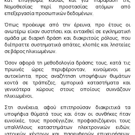
κατ’ επάγγελμα, καθώς και για παράβαση της
Νομοθεσίας περί προστασίας ατόμων από
επεξεργασία προσωπικών δεδομένων.
Όπως προέκυψε από την έρευνα, προ έτους οι
ανωτέρω είχαν συστήσει και ενταχθεί σε εγκληματική
ομάδα με διαρκή δράση και διακριτούς ρόλους, που
διέπραττε συστηματικά απάτες, κλοπές και ληστείες
σε βάρος ηλικιωμένων.
Όσον αφορά τη μεθοδολογία δράσης τους, κατά τις
πρωινές ώρες περιφέρονταν, κινούμενοι με
αυτοκίνητα, προς αναζήτηση υποψήφιων θυμάτων
κοντά σε τράπεζες, εμπορικά καταστήματα και
γενικότερα χώρους στους οποίους συχνάζουν
ηλικιωμένοι.
Στη συνέχεια, αφού επιτηρούσαν διακριτικά τα
υποψήφια θύματά τους και όταν οι συνθήκες ήταν
ευνοϊκές, τους προσέγγιζαν, προφασιζόμενοι τους
υπαλλήλους καταστημάτων ηλεκτρονικών ειδών,
ιατρικών κέντρων και παρεμφερών επιχειρήσεων,