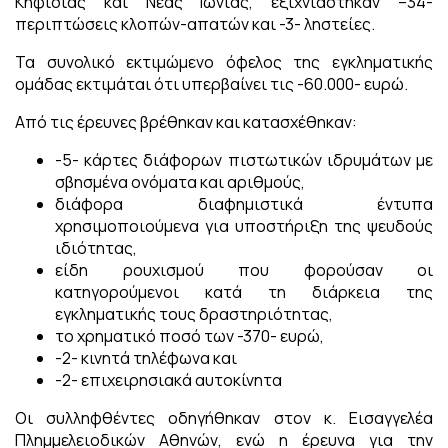
Κηφισιάς και Νέας Ιωνίας, εξιχνιάστηκαν –34-
περιπτώσεις κλοπών-απατών και -3- ληστείες.
Τα συνολικό εκτιμώμενο όφελος της εγκληματικής
ομάδας εκτιμάται ότι υπερβαίνει τις -60.000- ευρώ.
Από τις έρευνες βρέθηκαν και κατασχέθηκαν:
-5- κάρτες διάφορων πιστωτικών ιδρυμάτων με
σβησμένα ονόματα και αριθμούς,
διάφορα διαφημιστικά έντυπα
χρησιμοποιούμενα για υποστήριξη της ψευδούς
ιδιότητας,
είδη ρουχισμού που φορούσαν οι
κατηγορούμενοι κατά τη διάρκεια της
εγκληματικής τους δραστηριότητας,
το χρηματικό ποσό των -370- ευρώ,
-2- κινητά τηλέφωνα και
-2- επιχειρησιακά αυτοκίνητα
Οι συλληφθέντες οδηγήθηκαν στον κ. Εισαγγελέα
Πλημμελειοδικών Αθηνών, ενώ η έρευνα για την