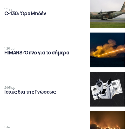
1:11 μμ
C-130: Ώρα Μηδέν
1:20 μμ
HIMARS: Όπλο για το σήμερα
2:05 μμ
Ισχύς δια της Γνώσεως
5:14 μμ