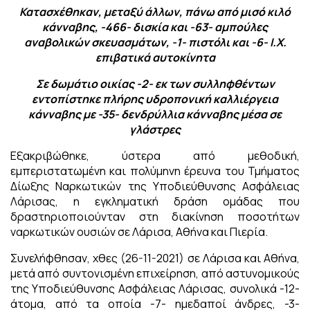
Κατασχέθηκαν, μεταξύ άλλων, πάνω από μισό κιλό
κάνναβης, -466- δισκία και -63- αμπούλες
αναβολικών σκευασμάτων, -1- πιστόλι και -6- Ι.Χ.
επιβατικά αυτοκίνητα
Σε δωμάτιο οικίας -2- εκ των συλληφθέντων
εντοπίστηκε πλήρης υδροπονική καλλιέργεια
κάνναβης με -35- δενδρύλλια κάνναβης μέσα σε
γλάστρες
Εξακριβώθηκε, ύστερα από μεθοδική,
εμπεριστατωμένη και πολύμηνη έρευνα του Τμήματος
Δίωξης Ναρκωτικών της Υποδιεύθυνσης Ασφάλειας
Λάρισας, η εγκληματική δράση ομάδας που
δραστηριοποιούνταν στη διακίνηση ποσοτήτων
ναρκωτικών ουσιών σε Λάρισα, Αθήνα και Πιερία.
Συνελήφθησαν, χθες (26-11-2021) σε Λάρισα και Αθήνα,
μετά από συντονισμένη επιχείρηση, από αστυνομικούς
της Υποδιεύθυνσης Ασφάλειας Λάρισας, συνολικά -12-
άτομα, από τα οποία -7- ημεδαποί άνδρες, -3-