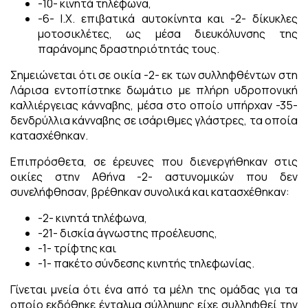
-10- κινητά τηλέφωνα,
-6- Ι.Χ. επιβατικά αυτοκίνητα και -2- δίκυκλες
μοτοσικλέτες, ως μέσα διευκόλυνσης της
παράνομης δραστηριότητάς τους.
Σημειώνεται ότι σε οικία -2- εκ των συλληφθέντων στη
Λάρισα εντοπίστηκε δωμάτιο με πλήρη υδροπονική
καλλιέργειας κάνναβης, μέσα στο οποίο υπήρχαν -35-
δενδρύλλια κάνναβης σε ισάριθμες γλάστρες, τα οποία
κατασχέθηκαν.
Επιπρόσθετα, σε έρευνες που διενεργήθηκαν στις
οικίες στην Αθήνα -2- αστυνομικών που δεν
συνελήφθησαν, βρέθηκαν συνολικά και κατασχέθηκαν:
-2- κινητά τηλέφωνα,
-21- δισκία άγνωστης προέλευσης,
-1- τρίφτης και
-1- πακέτο σύνδεσης κινητής τηλεφωνίας.
Γίνεται μνεία ότι ένα από τα μέλη της ομάδας για τα
οποίο εκδόθηκε ένταλμα σύλληψης είχε συλληφθεί την