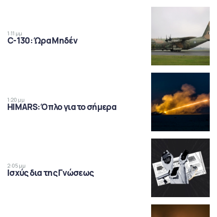
1:11 μμ
C-130: Ώρα Μηδέν
1:20 μμ
HIMARS: Όπλο για το σήμερα
2:05 μμ
Ισχύς δια της Γνώσεως