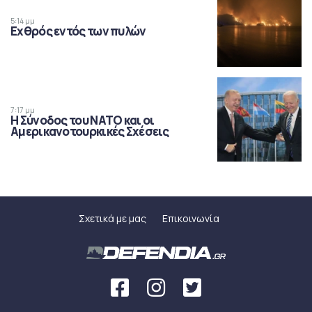
5:14 μμ
Εχθρός εντός των πυλών
7:17 μμ
Η Σύνοδος του ΝΑΤΟ και οι
Αμερικανοτουρκικές Σχέσεις
Σχετικά με μας
Επικοινωνία