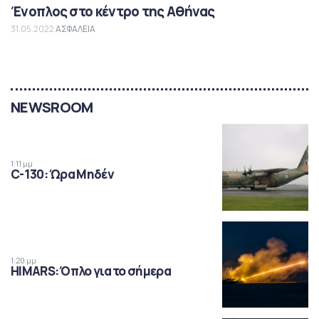
Ένοπλος στο κέντρο της Αθήνας
31.05.2022
ΑΣΦΑΛΕΙΑ
NEWSROOM
1:11 μμ
C-130: Ώρα Μηδέν
1:20 μμ
HIMARS: Όπλο για το σήμερα