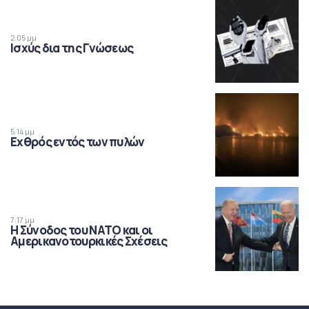
2:05 μμ
Ισχύς δια της Γνώσεως
5:14 μμ
Εχθρός εντός των πυλών
7:17 μμ
Η Σύνοδος του ΝΑΤΟ και οι
Αμερικανοτουρκικές Σχέσεις