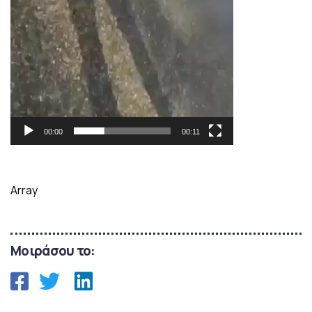
00:00
00:11
Array
Μοιράσου το: