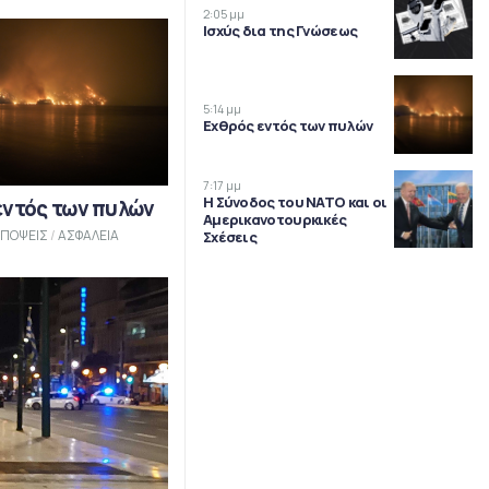
2:05 μμ
Ισχύς δια της Γνώσεως
5:14 μμ
Εχθρός εντός των πυλών
7:17 μμ
Η Σύνοδος του ΝΑΤΟ και οι
εντός των πυλών
Αμερικανοτουρκικές
ΠΟΨΕΙΣ
/
ΑΣΦΑΛΕΙΑ
Σχέσεις