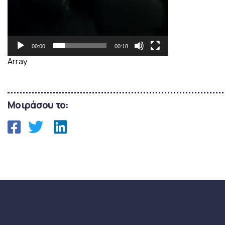
00:00
00:18
Array
Μοιράσου το: