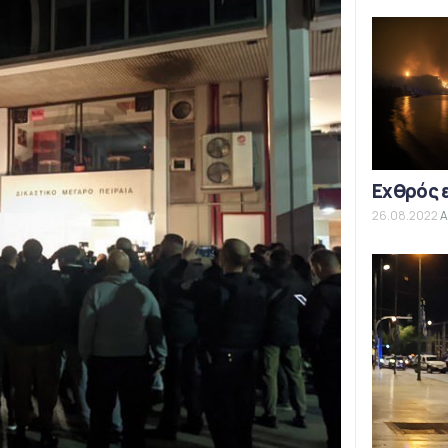
Εχθρός 
26.08.2022
Α