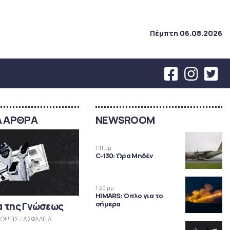
Πέμπτη 06.08.2026
Α ΑΡΘΡΑ
NEWSROOM
1:11 μμ
C-130: Ώρα Μηδέν
1:20 μμ
HIMARS: Όπλο για το
σήμερα
α της Γνώσεως
ΟΨΕΙΣ
/
ΑΣΦΑΛΕΙΑ