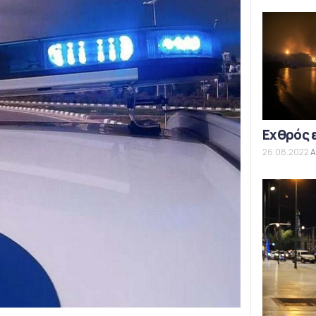
Εχθρός 
26.08.2022
Α