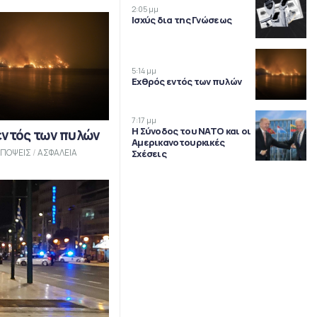
2:05 μμ
Ισχύς δια της Γνώσεως
5:14 μμ
Εχθρός εντός των πυλών
7:17 μμ
Η Σύνοδος του ΝΑΤΟ και οι
εντός των πυλών
Αμερικανοτουρκικές
ΠΟΨΕΙΣ
/
ΑΣΦΑΛΕΙΑ
Σχέσεις