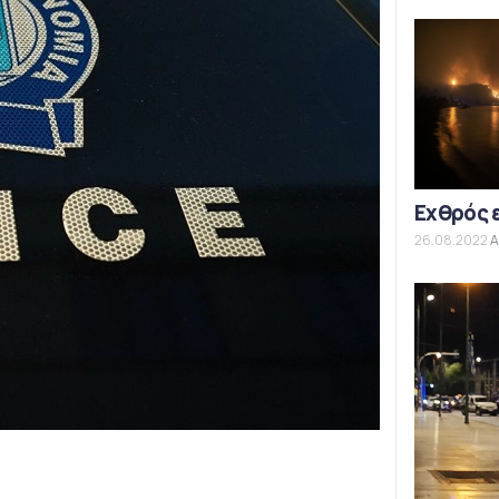
Εχθρός 
26.08.2022
Α