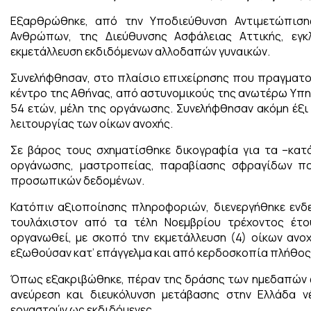
Εξαρθρώθηκε, από την Υποδιεύθυνση Αντιμετώπιση
Ανθρώπων, της Διεύθυνσης Ασφάλειας Αττικής, εγ
εκμετάλλευση εκδιδόμενων αλλοδαπών γυναικών.
Συνελήφθησαν, στο πλαίσιο επιχείρησης που πραγματο
κέντρο της Αθήνας, από αστυνομικούς της ανωτέρω Υπηρε
54 ετών, μέλη της οργάνωσης. Συνελήφθησαν ακόμη έξ
λειτουργίας των οίκων ανοχής.
Σε βάρος τους σχηματίσθηκε δικογραφία για τα –κατ
οργάνωσης, μαστροπείας, παραβίασης σφραγίδων πο
προσωπικών δεδομένων.
Κατόπιν αξιοποίησης πληροφοριών, διενεργήθηκε ενδ
τουλάχιστον από τα τέλη Νοεμβρίου τρέχοντος έτο
οργανωθεί, με σκοπό την εκμετάλλευση (4) οίκων ανο
εξωθούσαν κατ’ επάγγελμα και από κερδοσκοπία πλήθος
Όπως εξακριβώθηκε, πέραν της δράσης των ημεδαπών ω
ανεύρεση και διευκόλυνση μετάβασης στην Ελλάδα ν
εργαστούν ως εκδιδόμενες.