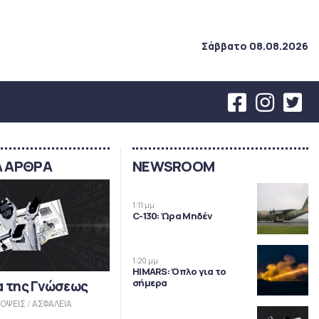
Σάββατο 08.08.2026
Α ΑΡΘΡΑ
NEWSROOM
1:11 μμ
C-130: Ώρα Μηδέν
1:20 μμ
HIMARS: Όπλο για το
σήμερα
α της Γνώσεως
ΟΨΕΙΣ
/
ΑΣΦΑΛΕΙΑ