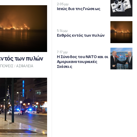
2:05 μμ
Ισχύς δια της Γνώσεως
5:14 μμ
Εχθρός εντός των πυλών
7:17 μμ
Η Σύνοδος του ΝΑΤΟ και οι
εντός των πυλών
Αμερικανοτουρκικές
ΠΟΨΕΙΣ
/
ΑΣΦΑΛΕΙΑ
Σχέσεις