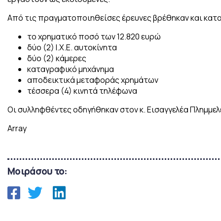
Από τις πραγματοποιηθείσες έρευνες βρέθηκαν και κατ
το χρηματικό ποσό των 12.820 ευρώ
δύο (2) Ι.Χ.Ε. αυτοκίνητα
δύο (2) κάμερες
καταγραφικό μηχάνημα
αποδεικτικά μεταφοράς χρημάτων
τέσσερα (4) κινητά τηλέφωνα
Οι συλληφθέντες οδηγήθηκαν στον κ. Εισαγγελέα Πλημμε
Array
Μοιράσου το: