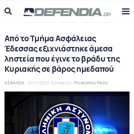
Από το Τμήμα Ασφάλειας
Έδεσσας εξιχνιάστηκε άμεσα
ληστεία που έγινε το βράδυ της
Κυριακής σε βάρος ημεδαπού
ΑΣΦΑΛΕΙΑ
- 30/11/2021. Συντάκτης:
Prodromos Peios