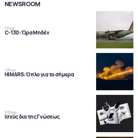
NEWSROOM
1:11 μμ
C-130: Ώρα Μηδέν
1:20 μμ
HIMARS: Όπλο για το σήμερα
2:05 μμ
Ισχύς δια της Γνώσεως