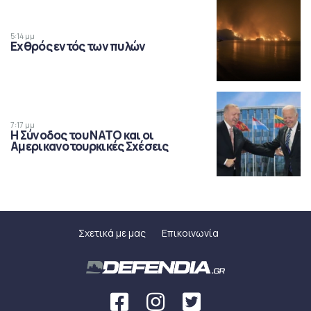
5:14 μμ
Εχθρός εντός των πυλών
7:17 μμ
Η Σύνοδος του ΝΑΤΟ και οι
Αμερικανοτουρκικές Σχέσεις
Σχετικά με μας
Επικοινωνία