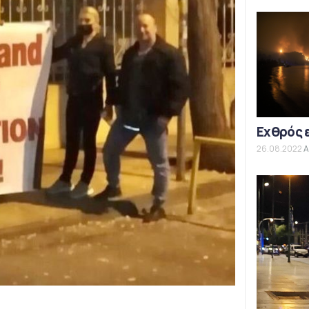
Εχθρός 
26.08.2022
Α