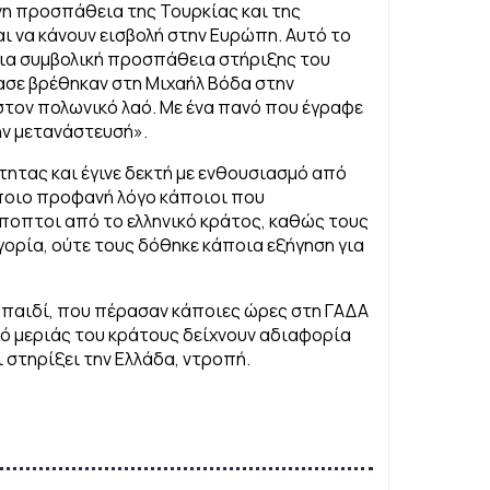
νη προσπάθεια της Τουρκίας και της
ι να κάνουν εισβολή στην Ευρώπη. Αυτό το
ια συμβολική προσπάθεια στήριξης του
ασε βρέθηκαν στη Μιχαήλ Βόδα στην
στον πολωνικό λαό. Με ένα πανό που έγραφε
ην μετανάστευσή».
ότητας και έγινε δεκτή με ενθουσιασμό από
άποιο προφανή λόγο κάποιοι που
ποπτοι από το ελληνικό κράτος, καθώς τους
ορία, ούτε τους δόθηκε κάποια εξήγηση για
ο παιδί, που πέρασαν κάποιες ώρες στη ΓΑΔΑ
πό μεριάς του κράτους δείχνουν αδιαφορία
ι στηρίξει την Ελλάδα, ντροπή.