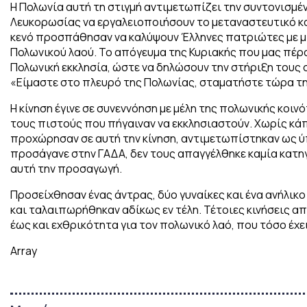
Η Πολωνία αυτή τη στιγμή αντιμετωπίζει την συντονισμέ
Λευκορωσίας να εργαλειοποιήσουν το μεταναστευτικό κα
κενό προσπάθησαν να καλύψουν Έλληνες πατριώτες με μ
Πολωνικού λαού. Το απόγευμα της Κυριακής που μας πέρ
Πολωνική εκκλησία, ώστε να δηλώσουν την στήριξη τους 
«Είμαστε στο πλευρό της Πολωνίας, σταματήστε τώρα τ
Η κίνηση έγινε σε συνεννόηση με μέλη της πολωνικής κοιν
τους πιστούς που πήγαιναν να εκκλησιαστούν. Χωρίς κ
προχώρησαν σε αυτή την κίνηση, αντιμετωπίστηκαν ως ύ
προσάγανε στην ΓΑΔΑ, δεν τους απαγγέλθηκε καμία κατηγ
αυτή την προσαγωγή.
Προσείχθησαν ένας άντρας, δύο γυναίκες και ένα ανήλικ
και ταλαιπωρήθηκαν αδίκως εν τέλη. Τέτοιες κινήσεις α
έως και εχθρικότητα για τον πολωνικό λαό, που τόσο έχε
Array