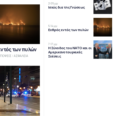
2:05 μμ
Ισχύς δια της Γνώσεως
5:14 μμ
Εχθρός εντός των πυλών
7:17 μμ
Η Σύνοδος του ΝΑΤΟ και οι
εντός των πυλών
Αμερικανοτουρκικές
ΠΟΨΕΙΣ
/
ΑΣΦΑΛΕΙΑ
Σχέσεις