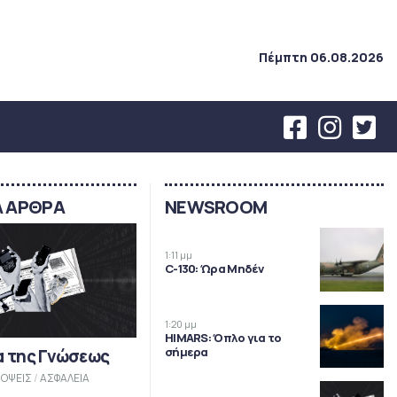
Πέμπτη 06.08.2026
Α ΑΡΘΡΑ
NEWSROOM
1:11 μμ
C-130: Ώρα Μηδέν
1:20 μμ
HIMARS: Όπλο για το
σήμερα
α της Γνώσεως
ΟΨΕΙΣ
/
ΑΣΦΑΛΕΙΑ